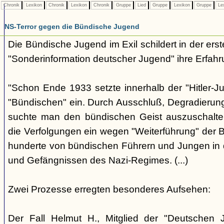
Chronik
Lexikon
Chronik
Lexikon
Chronik
Gruppe
Lied
Gruppe
Lexikon
Gruppe
Le
NS-Terror gegen die Bündische Jugend
Die Bündische Jugend im Exil schildert in der ers
"Sonderinformation deutscher Jugend" ihre Erfahr
"Schon Ende 1933 setzte innerhalb der "Hitler-J
"Bündischen" ein. Durch Ausschluß, Degradierun
suchte man den bündischen Geist auszuschalten.
die Verfolgungen ein wegen "Weiterführung" der
hunderte von bündischen Führern und Jungen in 
und Gefängnissen des Nazi-Regimes. (...)
Zwei Prozesse erregten besonderes Aufsehen:
Der Fall Helmut H., Mitglied der "Deutschen 