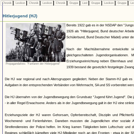
Chronik
Lexikon
Chronik
Lexikon
Chronik
Gruppe
Lied
Gruppe
Lexikon
Gruppe
Le
Hitlerjugend (HJ)
Bereits 1922 gab es in der NSDAP den "Jungst
1926 als "Hitlerjugend, Bund deutscher Arbei
Schülerbund, Bund Deutscher Mädel) unter dem 
Nach der Machtübernahme entwickelte si
gleichgeschalteten Jugendorganisationen
Erziehungseinrichtung neben Elternhaus und 
Propagandafoto: "Fanfaren der Hitlerjugend"
1939 bestand die gesetzlich festgelegte Zwang
Die HJ war regional und nach Altersgruppen gegliedert. Neben der Stamm-HJ gab es S
Aufgaben in den entsprechenden Verbänden von Wehrmacht, SA und SS vorbereitet werde
Die HJ übernahm von der Jugendbewegung den Grundsatz "Jugend führt Jugend". Die jew
- in aller Regel Erwachsene. Anders als in der Jugendbewegung galt in der HJ eine strik
Erziehungsziele der HJ waren Gehorsam, Opferbereitschaft, Disziplin und Pflichterfü
Wochenend- und Ferienfahrten. Daneben mussten die Jugendlichen eher soziale A
Streifendienstes der Polizei helfen. Im Krieg kamen Tätigkeiten beim Luftschutz und
Regimes schließlich kämpften viele HJ-Mitglieder noch an den Fronten - etwa in der S