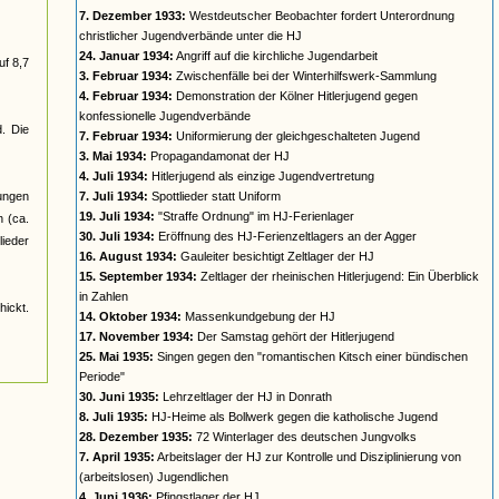
7. Dezember 1933:
Westdeutscher Beobachter fordert Unterordnung
christlicher Jugendverbände unter die HJ
24. Januar 1934:
Angriff auf die kirchliche Jugendarbeit
uf 8,7
3. Februar 1934:
Zwischenfälle bei der Winterhilfswerk-Sammlung
4. Februar 1934:
Demonstration der Kölner Hitlerjugend gegen
konfessionelle Jugendverbände
d. Die
7. Februar 1934:
Uniformierung der gleichgeschalteten Jugend
3. Mai 1934:
Propagandamonat der HJ
4. Juli 1934:
Hitlerjugend als einzige Jugendvertretung
jungen
7. Juli 1934:
Spottlieder statt Uniform
19. Juli 1934:
"Straffe Ordnung" im HJ-Ferienlager
n (ca.
30. Juli 1934:
Eröffnung des HJ-Ferienzeltlagers an der Agger
ieder
16. August 1934:
Gauleiter besichtigt Zeltlager der HJ
15. September 1934:
Zeltlager der rheinischen Hitlerjugend: Ein Überblick
in Zahlen
ickt.
14. Oktober 1934:
Massenkundgebung der HJ
17. November 1934:
Der Samstag gehört der Hitlerjugend
25. Mai 1935:
Singen gegen den "romantischen Kitsch einer bündischen
Periode"
30. Juni 1935:
Lehrzeltlager der HJ in Donrath
8. Juli 1935:
HJ-Heime als Bollwerk gegen die katholische Jugend
28. Dezember 1935:
72 Winterlager des deutschen Jungvolks
7. April 1935:
Arbeitslager der HJ zur Kontrolle und Disziplinierung von
(arbeitslosen) Jugendlichen
4. Juni 1936:
Pfingstlager der HJ