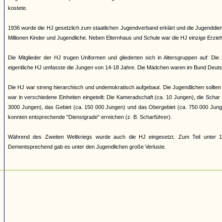
kostete.
1936 wurde die HJ gesetzlich zum staatlichen Jugendverband erklärt und die Jugenddienst
Millionen Kinder und Jugendliche. Neben Elternhaus und Schule war die HJ einzige Erziehun
Die Mitglieder der HJ trugen Uniformen und gliederten sich in Altersgruppen auf: Di
eigentliche HJ umfasste die Jungen von 14-18 Jahre. Die Mädchen waren im Bund Deuts
Die HJ war streng hierarchisch und undemokratisch aufgebaut. Die Jugendlichen sollten 
war in verschiedene Einheiten eingeteilt: Die Kameradschaft (ca. 10 Jungen), die Scha
3000 Jungen), das Gebiet (ca. 150 000 Jungen) und das Obergebiet (ca. 750 000 Jung
konnten entsprechende "Dienstgrade" erreichen (z. B. Scharführer).
Während des Zweiten Weltkriegs wurde auch die HJ eingesetzt. Zum Teil unter 17
Dementsprechend gab es unter den Jugendlichen große Verluste.