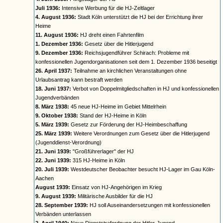
Juli 1936:
Intensive Werbung für die HJ-Zeltlager
4. August 1936:
Stadt Köln unterstützt die HJ bei der Errichtung ihrer
Heime
11. August 1936:
HJ dreht einen Fahrtenfilm
1. Dezember 1936:
Gesetz über die Hitlerjugend
9. Dezember 1936:
Reichsjugendführer Schirach: Probleme mit
konfessionellen Jugendorganisationen seit dem 1. Dezember 1936 beseitigt
26. April 1937:
Teilnahme an kirchlichen Veranstaltungen ohne
Urlaubsantrag kann bestraft werden
18. Juni 1937:
Verbot von Doppelmitgliedschaften in HJ und konfessionellen
Jugendverbänden
8. März 1938:
45 neue HJ-Heime im Gebiet Mittelrhein
9. Oktober 1938:
Stand der HJ-Heime in Köln
5. März 1939:
Gesetz zur Förderung der HJ-Heimbeschaffung
25. März 1939:
Weitere Verordnungen zum Gesetz über die Hitlerjugend
(Jugenddienst-Verordnung)
21. Juni 1939:
"Großführerlager" der HJ
22. Juni 1939:
315 HJ-Heime in Köln
20. Juli 1939:
Westdeutscher Beobachter besucht HJ-Lager im Gau Köln-
Aachen
August 1939:
Einsatz von HJ-Angehörigen im Krieg
9. August 1939:
Militärische Ausbilder für die HJ
28. September 1939:
HJ soll Auseinandersetzungen mit konfessionellen
Verbänden unterlassen