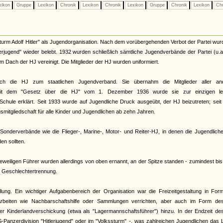
xikon
Gruppe
Lexikon
Chronik
Lexikon
Chronik
Lexikon
Gruppe
Chronik
Lexikon
Chr
urm Adolf Hitler" als Jugendorganisation. Nach dem vorübergehenden Verbot der Partei wur
terjugend" wieder belebt. 1932 wurden schließlich sämtliche Jugendverbände der Partei (u.
Dach der HJ vereinigt. Die Mitglieder der HJ wurden uniformiert.
ch die HJ zum staatlichen Jugendverband. Sie übernahm die Mitglieder aller an
. Mit dem "Gesetz über die HJ" vom 1. Dezember 1936 wurde sie zur einzigen le
Schule erklärt. Seit 1933 wurde auf Jugendliche Druck ausgeübt, der HJ beizutreten; sei
smitgliedschaft für alle Kinder und Jugendlichen ab zehn Jahren.
onderverbände wie die Flieger-, Marine-, Motor- und Reiter-HJ, in denen die Jugendliche
n sollten.
eiligen Führer wurden allerdings von oben ernannt, an der Spitze standen - zumindest bi
te Geschlechtertrennung.
llung. Ein wichtiger Aufgabenbereich der Organisation war die Freizeitgestaltung in Fo
rbeiten wie Nachbarschaftshilfe oder Sammlungen verrichten, aber auch im Form de
 der Kinderlandverschickung (etwa als "Lagermannschaftsführer") hinzu. In der Endzeit d
S-Panzerdivision "Hitlerjugend" oder im "Volkssturm" -, was zahlreichen Jugendlichen das