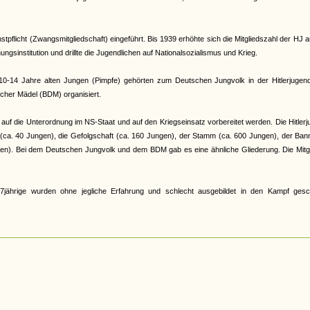
pflicht (Zwangsmitgliedschaft) eingeführt. Bis 1939 erhöhte sich die Mitgliedszahl der HJ a
gsinstitution und drillte die Jugendlichen auf Nationalsozialismus und Krieg.
e 10-14 Jahre alten Jungen (Pimpfe) gehörten zum Deutschen Jungvolk in der Hitlerjugen
cher Mädel (BDM) organisiert.
auf die Unterordnung im NS-Staat und auf den Kriegseinsatz vorbereitet werden. Die Hitler
r (ca. 40 Jungen), die Gefolgschaft (ca. 160 Jungen), der Stamm (ca. 600 Jungen), der Ban
en). Bei dem Deutschen Jungvolk und dem BDM gab es eine ähnliche Gliederung. Die Mitgl
jährige wurden ohne jegliche Erfahrung und schlecht ausgebildet in den Kampf gesch