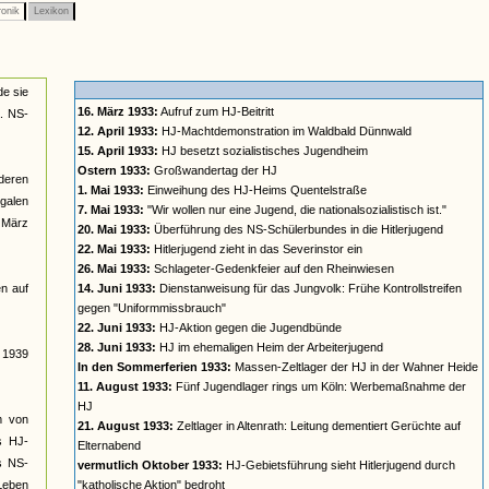
onik
Lexikon
de sie
16. März 1933:
Aufruf zum HJ-Beitritt
a. NS-
12. April 1933:
HJ-Machtdemonstration im Waldbald Dünnwald
15. April 1933:
HJ besetzt sozialistisches Jugendheim
Ostern 1933:
Großwandertag der HJ
deren
1. Mai 1933:
Einweihung des HJ-Heims Quentelstraße
galen
7. Mai 1933:
"Wir wollen nur eine Jugend, die nationalsozialistisch ist."
t März
20. Mai 1933:
Überführung des NS-Schülerbundes in die Hitlerjugend
22. Mai 1933:
Hitlerjugend zieht in das Severinstor ein
26. Mai 1933:
Schlageter-Gedenkfeier auf den Rheinwiesen
n auf
14. Juni 1933:
Dienstanweisung für das Jungvolk: Frühe Kontrollstreifen
gegen "Uniformmissbrauch"
22. Juni 1933:
HJ-Aktion gegen die Jugendbünde
28. Juni 1933:
HJ im ehemaligen Heim der Arbeiterjugend
s 1939
In den Sommerferien 1933:
Massen-Zeltlager der HJ in der Wahner Heide
11. August 1933:
Fünf Jugendlager rings um Köln: Werbemaßnahme der
HJ
rm von
21. August 1933:
Zeltlager in Altenrath: Leitung dementiert Gerüchte auf
s HJ-
Elternabend
es NS-
vermutlich Oktober 1933:
HJ-Gebietsführung sieht Hitlerjugend durch
 Leben
"katholische Aktion" bedroht