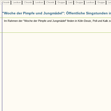
Chronik
Lexikon
Chronik
Lexikon
Chronik
Gruppe
Lied
Gruppe
Lexikon
Gruppe
Le
"Woche der Pimpfe und Jungmädel": Öffentliche Singstunden i
Im Rahmen der "Woche der Pimpfe und Jungmädel" finden in Köln-Deutz, Poll und Kalk zwi