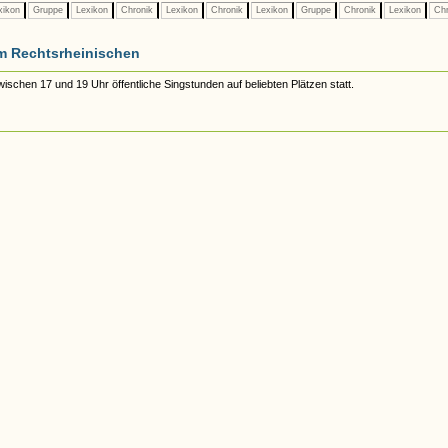
xikon
Gruppe
Lexikon
Chronik
Lexikon
Chronik
Lexikon
Gruppe
Chronik
Lexikon
Chr
m Rechtsrheinischen
schen 17 und 19 Uhr öffentliche Singstunden auf beliebten Plätzen statt.