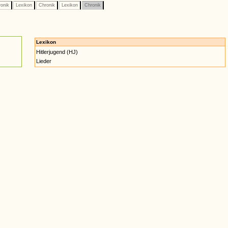
onik
Lexikon
Chronik
Lexikon
Chronik
Lexikon
Hitlerjugend (HJ)
Lieder