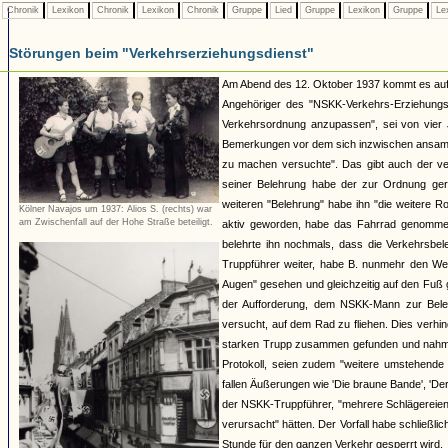
Chronik
Lexikon
Chronik
Lexikon
Chronik
Gruppe
Lied
Gruppe
Lexikon
Gruppe
Le
Störungen beim "Verkehrserziehungsdienst"
Am Abend des 12. Oktober 1937 kommt es auf d
Angehöriger des "NSKK-Verkehrs-Erziehungs-
Verkehrsordnung anzupassen", sei von vier 
Bemerkungen vor dem sich inzwischen ansamme
zu machen versuchte". Das gibt auch der ve
seiner Belehrung habe der zur Ordnung ger
weiteren "Belehrung" habe ihn "die weitere R
Kölner Navajos um 1937: Alios S. (rechts) war
am Zwischenfall auf der Hohe Straße beteiligt.
aktiv geworden, habe das Fahrrad genommen
belehrte ihn nochmals, dass die Verkehrsbeleh
Truppführer weiter, habe B. nunmehr den Weg 
Augen" gesehen und gleichzeitig auf den Fuß 
der Aufforderung, dem NSKK-Mann zur Beleh
versucht, auf dem Rad zu fliehen. Dies verh
starken Trupp zusammen gefunden und nahm P
Protokoll, seien zudem "weitere umstehend
fallen Äußerungen wie 'Die braune Bande', 'Der
der NSKK-Truppführer, "mehrere Schlägereie
verursacht" hätten. Der Vorfall habe schließ
Stunde für den ganzen Verkehr gesperrt wird.