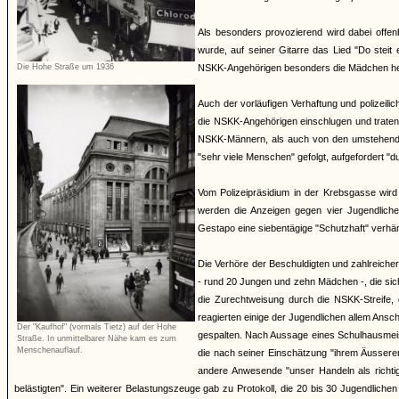
Als besonders provozierend wird dabei offen
wurde, auf seiner Gitarre das Lied "Do steit 
Die Hohe Straße um 1936
NSKK-Angehörigen besonders die Mädchen herv
Auch der vorläufigen Verhaftung und polizeili
die NSKK-Angehörigen einschlugen und traten
NSKK-Männern, als auch von den umstehende
"sehr viele Menschen" gefolgt, aufgefordert "
Vom Polizeipräsidium in der Krebsgasse wird
werden die Anzeigen gegen vier Jugendlich
Gestapo eine siebentägige "Schutzhaft" verhäng
Die Verhöre der Beschuldigten und zahlreiche
- rund 20 Jungen und zehn Mädchen -, die si
die Zurechtweisung durch die NSKK-Streife, d
reagierten einige der Jugendlichen allem An
Der "Kaufhof" (vormals Tietz) auf der Hohe
gespalten. Nach Aussage eines Schulhausmeiste
Straße. In unmittelbarer Nähe kam es zum
Menschenauflauf.
die nach seiner Einschätzung "ihrem Äussere
andere Anwesende "unser Handeln als richti
belästigten". Ein weiterer Belastungszeuge gab zu Protokoll, die 20 bis 30 Jugendliche