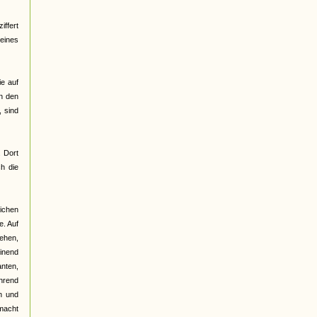
ffert
 eines
ie auf
on den
 sind
. Dort
h die
lichen
e. Auf
gehen,
einend
anten,
ährend
n und
emacht