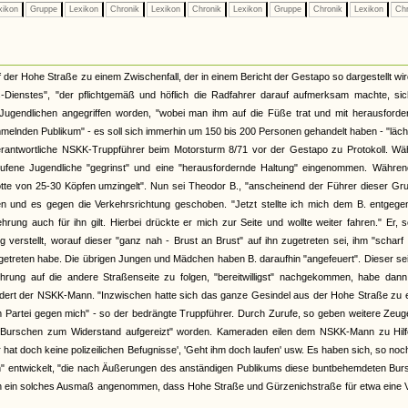
xikon
Gruppe
Lexikon
Chronik
Lexikon
Chronik
Lexikon
Gruppe
Chronik
Lexikon
Chr
er Hohe Straße zu einem Zwischenfall, der in einem Bericht der Gestapo so dargestellt wir
Dienstes", "der pflichtgemäß und höflich die Radfahrer darauf aufmerksam machte, sic
Jugendlichen angegriffen worden, "wobei man ihm auf die Füße trat und mit herausforde
lnden Publikum" - es soll sich immerhin um 150 bis 200 Personen gehandelt haben - "läch
rantwortliche NSKK-Truppführer beim Motorsturm 8/71 vor der Gestapo zu Protokoll. Wä
ufene Jugendliche "gegrinst" und eine "herausfordernde Haltung" eingenommen. Währen
otte von 25-30 Köpfen umzingelt". Nun sei Theodor B., "anscheinend der Führer dieser Gr
 und es gegen die Verkehrsrichtung geschoben. "Jetzt stellte ich mich dem B. entgege
rung auch für ihn gilt. Hierbei drückte er mich zur Seite und wollte weiter fahren." Er, 
verstellt, worauf dieser "ganz nah - Brust an Brust" auf ihn zugetreten sei, ihm "scharf 
getreten habe. Die übrigen Jungen und Mädchen haben B. daraufhin "angefeuert". Dieser se
rung auf die andere Straßenseite zu folgen, "bereitwilligst" nachgekommen, habe dann
indert der NSKK-Mann. "Inzwischen hatte sich das ganze Gesindel aus der Hohe Straße zu
artei gegen mich" - so der bedrängte Truppführer. Durch Zurufe, so geben weitere Zeug
e Burschen zum Widerstand aufgereizt" worden. Kameraden eilen dem NSKK-Mann zu Hilf
 hat doch keine polizeilichen Befugnisse', 'Geht ihm doch laufen' usw. Es haben sich, so no
n" entwickelt, "die nach Äußerungen des anständigen Publikums diese buntbehemdeten Bur
lich ein solches Ausmaß angenommen, dass Hohe Straße und Gürzenichstraße für etwa eine V