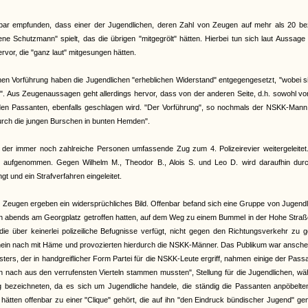
bar empfunden, dass einer der Jugendlichen, deren Zahl von Zeugen auf mehr als 20 bezi
ene Schutzmann" spielt, das die übrigen "mitgegrölt" hätten. Hierbei tun sich laut Aussage
or, die "ganz laut" mitgesungen hätten.
chen Vorführung haben die Jugendlichen "erheblichen Widerstand" entgegengesetzt, "wobei s
". Aus Zeugenaussagen geht allerdings hervor, dass von der anderen Seite, d.h. sowohl v
n Passanten, ebenfalls geschlagen wird. "Der Vorführung", so nochmals der NSKK-Mann,
durch die jungen Burschen in bunten Hemden".
 der immer noch zahlreiche Personen umfassende Zug zum 4. Polizeirevier weitergeleitet
e aufgenommen. Gegen Wilhelm M., Theodor B., Alois S. und Leo D. wird daraufhin durc
t und ein Strafverfahren eingeleitet.
r Zeugen ergeben ein widersprüchliches Bild. Offenbar befand sich eine Gruppe von Jugend
ch abends am Georgplatz getroffen hatten, auf dem Weg zu einem Bummel in der Hohe Straß
ie über keinerlei polizeiliche Befugnisse verfügt, nicht gegen den Richtungsverkehr zu 
schein nach mit Häme und provozierten hierdurch die NSKK-Männer. Das Publikum war ansch
rs, der in handgreiflicher Form Partei für die NSKK-Leute ergriff, nahmen einige der Pass
n nach aus den verrufensten Vierteln stammen mussten", Stellung für die Jugendlichen, w
g bezeichneten, da es sich um Jugendliche handele, die ständig die Passanten anpöbelte
n hätten offenbar zu einer "Clique" gehört, die auf ihn "den Eindruck bündischer Jugend" g