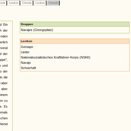
onik
Lexikon
Chronik
Lexikon
Chronik
Gruppen
d: Ein
Navajos (Georgsplatz)
h der
rnden
Lexikon
erlich
Gestapo
hrend
Lieder
d der
Nationalsozialistisches Kraftfahrer-Korps (NSKK)
uppe",
Navajo
n und
Schutzhaft
so der
in die
i aber
 aber
 einem
en zu
e. Es
chmals
schen
iertel