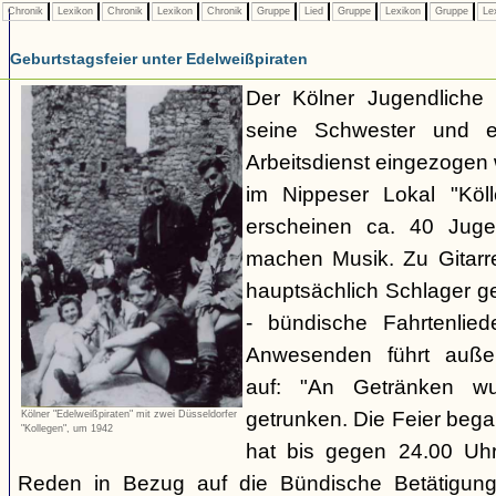
Chronik
Lexikon
Chronik
Lexikon
Chronik
Gruppe
Lied
Gruppe
Lexikon
Gruppe
Le
Geburtstagsfeier unter Edelweißpiraten
Der Kölner Jugendliche H
seine Schwester und 
Arbeitsdienst eingezogen 
im Nippeser Lokal "Köll
erscheinen ca. 40 Juge
machen Musik. Zu Gitar
hauptsächlich Schlager ge
- bündische Fahrtenlie
Anwesenden führt auße
auf: "An Getränken wu
getrunken. Die Feier beg
Kölner "Edelweißpiraten" mit zwei Düsseldorfer
"Kollegen", um 1942
hat bis gegen 24.00 Uhr
Reden in Bezug auf die Bündische Betätigung