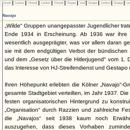
Chronik
Lexikon
Chronik
Lexikon
Chronik
Gruppe
Lied
Gruppe
Lexikon
Gruppe
Le
Navajo
„Wilde“ Gruppen unangepasster Jugendlicher trate
Ende 1934 in Erscheinung. Ab 1936 war ihre 
wesentlich ausgeprägter, was vor allem daran ge
sie mit dem endgültigen Verbot der bündischen
und dem „Gesetz über die Hitlerjugend“ vom 1. 
das Interesse von HJ-Streifendienst und Gestapo 
Ihren Höhepunkt erlebten die Kölner „Navajo“-Gr
gesamte Stadtgebiet verteilten, im Jahr 1937. Di
festen organisatorischen Hintergrund zu konstru
„Organisation“ durch Razzien und zahlreiche F
die „Navajos“ seit 1938 kaum noch Erwähn
auszugehen, dass dieses Vorhaben zumindes