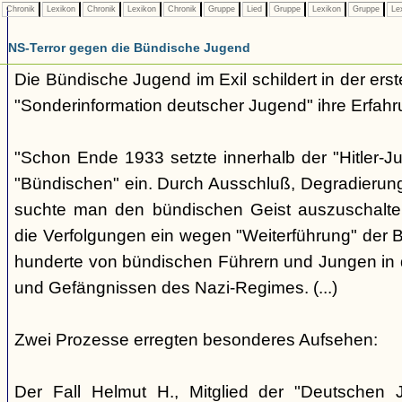
Chronik
Lexikon
Chronik
Lexikon
Chronik
Gruppe
Lied
Gruppe
Lexikon
Gruppe
Le
NS-Terror gegen die Bündische Jugend
Die Bündische Jugend im Exil schildert in der ers
"Sonderinformation deutscher Jugend" ihre Erfahr
"Schon Ende 1933 setzte innerhalb der "Hitler-J
"Bündischen" ein. Durch Ausschluß, Degradierun
suchte man den bündischen Geist auszuschalten.
die Verfolgungen ein wegen "Weiterführung" der
hunderte von bündischen Führern und Jungen in 
und Gefängnissen des Nazi-Regimes. (...)
Zwei Prozesse erregten besonderes Aufsehen:
Der Fall Helmut H., Mitglied der "Deutschen 