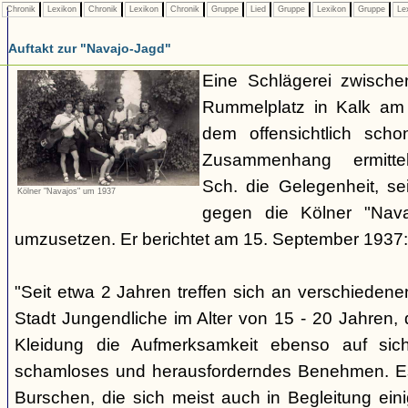
Chronik
Lexikon
Chronik
Lexikon
Chronik
Gruppe
Lied
Gruppe
Lexikon
Gruppe
Le
Auftakt zur "Navajo-Jagd"
Eine Schlägerei zwisch
Rummelplatz in Kalk am
dem offensichtlich sch
Zusammenhang ermitte
Sch. die Gelegenheit, se
Kölner "Navajos" um 1937
gegen die Kölner "Nava
umzusetzen. Er berichtet am 15. September 1937:
"Seit etwa 2 Jahren treffen sich an verschieden
Stadt Jungendliche im Alter von 15 - 20 Jahren, d
Kleidung die Aufmerksamkeit ebenso auf sich
schamloses und herausforderndes Benehmen. Es 
Burschen, die sich meist auch in Begleitung ein