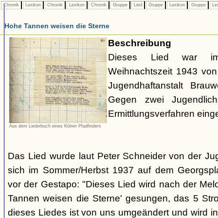
Chronik
Lexikon
Chronik
Lexikon
Chronik
Gruppe
Lied
Gruppe
Lexikon
Gruppe
Le
Hohe Tannen weisen die Sterne
Beschreibung
Dieses Lied war 
Weihnachtszeit 1943 von 
Jugendhaftanstalt Brau
Gegen zwei Jugendlich
Ermittlungsverfahren eingel
Aus dem Liederbuch eines Kölner Pfadfinders
Das Lied wurde laut Peter Schneider von der Jug
sich im Sommer/Herbst 1937 auf dem Georgsplat
vor der Gestapo: "Dieses Lied wird nach der Mel
Tannen weisen die Sterne' gesungen, das 5 Stro
dieses Liedes ist von uns umgeändert und wird 