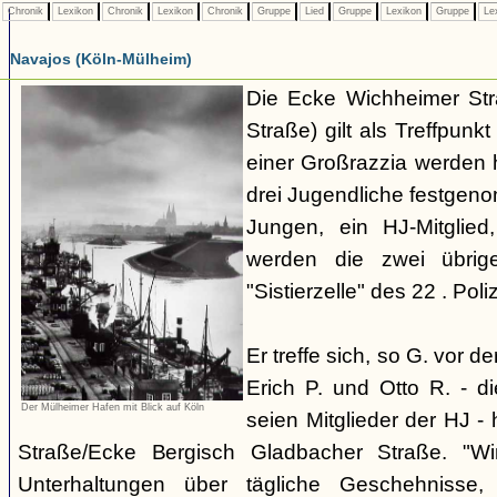
Chronik
Lexikon
Chronik
Lexikon
Chronik
Gruppe
Lied
Gruppe
Lexikon
Gruppe
Le
Navajos (Köln-Mülheim)
Die Ecke Wichheimer Str
Straße) gilt als Treffpun
einer Großrazzia werden 
drei Jugendliche festgen
Jungen, ein HJ-Mitglied
werden die zwei übrig
"Sistierzelle" des 22 . Poliz
Er treffe sich, so G. vor d
Erich P. und Otto R. - d
Der Mülheimer Hafen mit Blick auf Köln
seien Mitglieder der HJ -
Straße/Ecke Bergisch Gladbacher Straße. "Wi
Unterhaltungen über tägliche Geschehnisse