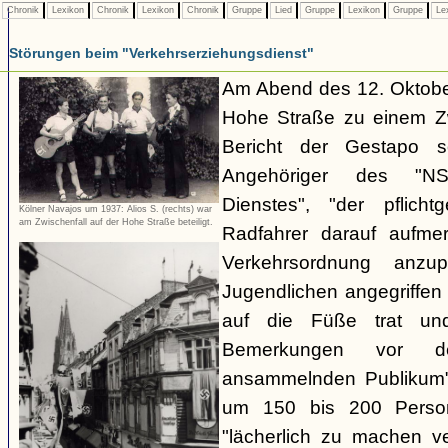
Chronik
Lexikon
Chronik
Lexikon
Chronik
Gruppe
Lied
Gruppe
Lexikon
Gruppe
Le
Störungen beim "Verkehrserziehungsdienst"
Am Abend des 12. Oktobe
Hohe Straße zu einem Zw
Bericht der Gestapo so
Angehöriger des "NSKK
Dienstes", "der pflich
Kölner Navajos um 1937: Alios S. (rechts) war
am Zwischenfall auf der Hohe Straße beteiligt.
Radfahrer darauf aufme
Verkehrsordnung anzu
Jugendlichen angegriffe
auf die Füße trat und
Bemerkungen vor d
ansammelnden Publikum" 
um 150 bis 200 Perso
"lächerlich zu machen v