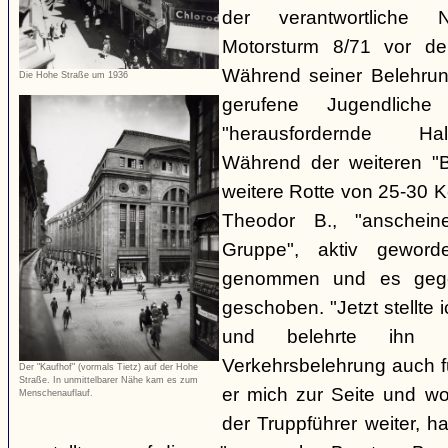
der verantwortliche 
Motorsturm 8/71 vor de
Während seiner Belehru
Die Hohe Straße um 1936
gerufene Jugendliche
"herausfordernde Ha
Während der weiteren "B
weitere Rotte von 25-30 K
Theodor B., "anschein
Gruppe", aktiv gewor
genommen und es gegen
geschoben. "Jetzt stellte
und belehrte ihn 
Verkehrsbelehrung auch für
Der "Kaufhof" (vormals Tietz) auf der Hohe
Straße. In unmittelbarer Nähe kam es zum
er mich zur Seite und wol
Menschenauflauf.
der Truppführer weiter,