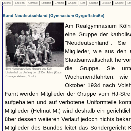
Chronik
Lexikon
Chronik
Lexikon
Chronik
Gruppe
Lied
Gruppe
Lexikon
Gruppe
Le
Bund Neudeutschland (Gymnasium Gyrgoffstraße)
Am Realgymnasium Köln-
eine Gruppe der katholis
"Neudeutschland". Sie
Mitglieder, wie aus den 
Staatsanwaltschaft hervor
die Gruppe. Sie unt
Eine Neudeutschland-Gruppe aus Köln-
Lindenthal ca. Anfang der 1930er Jahre (Klaus
Wochenendfahrten, wie
Courage stehend, 3. v.l.)
Oktober 1934 nach Voish
Fahrt werden Mitglieder der Gruppe vom HJ-Strei
aufgehalten und auf verbotene Uniformteile kontro
Mitglieder (Helmut M.) wird deshalb ein gerichtlic
über dessen weiteren Verlauf jedoch nichts bekann
Mitglieder des Bundes leitet das Sondergericht 