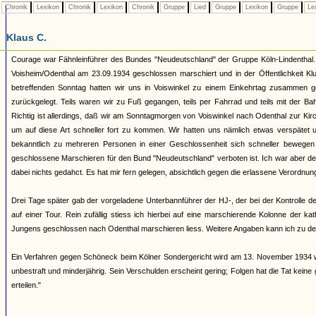
Chronik
Lexikon
Chronik
Lexikon
Chronik
Gruppe
Lied
Gruppe
Lexikon
Gruppe
Le
Klaus C.
Courage war Fähnleinführer des Bundes "Neudeutschland" der Gruppe Köln-Lindenthal. I
Voisheim/Odenthal am 23.09.1934 geschlossen marschiert und in der Öffentlichkeit Kl
betreffenden Sonntag hatten wir uns in Voiswinkel zu einem Einkehrtag zusammen g
zurückgelegt. Teils waren wir zu Fuß gegangen, teils per Fahrrad und teils mit der B
Richtig ist allerdings, daß wir am Sonntagmorgen von Voiswinkel nach Odenthal zur Ki
um auf diese Art schneller fort zu kommen. Wir hatten uns nämlich etwas verspätet 
bekanntlich zu mehreren Personen in einer Geschlossenheit sich schneller bewegen
geschlossene Marschieren für den Bund "Neudeutschland" verboten ist. Ich war aber de
dabei nichts gedahct. Es hat mir fern gelegen, absichtlich gegen die erlassene Verordnu
Drei Tage später gab der vorgeladene Unterbannführer der HJ-, der bei der Kontrolle d
auf einer Tour. Rein zufällig stiess ich hierbei auf eine marschierende Kolonne der kat
Jungens geschlossen nach Odenthal marschieren liess. Weitere Angaben kann ich zu dem
Ein Verfahren gegen Schöneck beim Kölner Sondergericht wird am 13. November 1934 weg
unbestraft und minderjährig. Sein Verschulden erscheint gering; Folgen hat die Tat kein
erteilen."