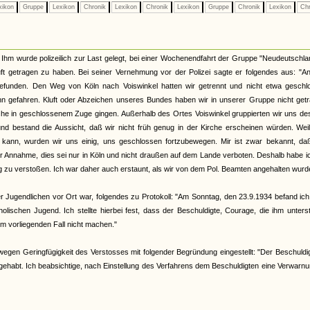
xikon
Gruppe
Lexikon
Chronik
Lexikon
Chronik
Lexikon
Gruppe
Chronik
Lexikon
Chr
hm wurde polizeilich zur Last gelegt, bei einer Wochenendfahrt der Gruppe "Neudeutschla
uft getragen zu haben. Bei seiner Vernehmung vor der Polizei sagte er folgendes aus: "
efunden. Den Weg von Köln nach Voiswinkel hatten wir getrennt und nicht etwa geschl
ahn gefahren. Kluft oder Abzeichen unseres Bundes haben wir in unserer Gruppe nicht get
rche in geschlossenem Zuge gingen. Außerhalb des Ortes Voiswinkel gruppierten wir uns de
und bestand die Aussicht, daß wir nicht früh genug in der Kirche erscheinen würden. Wei
 kann, wurden wir uns einig, uns geschlossen fortzubewegen. Mir ist zwar bekannt, da
r Annahme, dies sei nur in Köln und nicht draußen auf dem Lande verboten. Deshalb habe i
ng zu verstoßen. Ich war daher auch erstaunt, als wir von dem Pol. Beamten angehalten wurd
er Jugendlichen vor Ort war, folgendes zu Protokoll: "Am Sonntag, den 23.9.1934 befand ic
holischen Jugend. Ich stellte hierbei fest, dass der Beschuldigte, Courage, die ihm unterst
 vorliegenden Fall nicht machen."
en Geringfügigkeit des Verstosses mit folgender Begründung eingestellt: "Der Beschuldig
e gehabt. Ich beabsichtige, nach Einstellung des Verfahrens dem Beschuldigten eine Verwarn