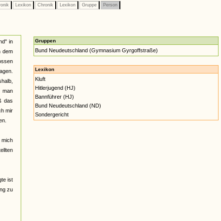
onik
Lexikon
Chronik
Lexikon
Gruppe
Person
Gruppen
nd" in
Bund Neudeutschland (Gymnasium Gyrgoffstraße)
An dem
ossen
Lexikon
ragen.
Kluft
shalb,
Hitlerjugend (HJ)
l man
Bannführer (HJ)
ß das
Bund Neudeutschland (ND)
ch mir
Sondergericht
en.
h mich
ellten
te ist
ung zu