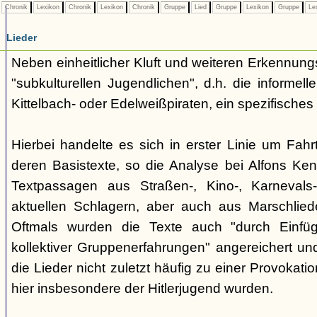
Chronik
Lexikon
Chronik
Lexikon
Chronik
Gruppe
Lied
Gruppe
Lexikon
Gruppe
Le
Lieder
Neben einheitlicher Kluft und weiteren Erkennung
"subkulturellen Jugendlichen", d.h. die informe
Kittelbach- oder Edelweißpiraten, ein spezifisches 
Hierbei handelte es sich in erster Linie um Fahr
deren Basistexte, so die Analyse bei Alfons K
Textpassagen aus Straßen-, Kino-, Karnevals
aktuellen Schlagern, aber auch aus Marschlie
Oftmals wurden die Texte auch "durch Einfü
kollektiver Gruppenerfahrungen" angereichert und 
die Lieder nicht zuletzt häufig zu einer Provokat
hier insbesondere der Hitlerjugend wurden.