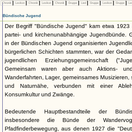
Chronik
Lexikon
Chronik
Lexikon
Chronik
Gruppe
Lied
Gruppe
Lexikon
Gruppe
Le
Bündische Jugend
Der Begriff "Bündische Jugend" kam etwa 1923 a
partei- und kirchenunabhängige Jugendbünde.
in der Bündischen Jugend organisierten Jugendli
bürgerlichen Schichten stammten, war der Geda
jugendlichen Erziehungsgemeinschaft ("Jug
Gemeinsam waren aber auch Aktions- und
Wanderfahrten, Lager, gemeinsames Musizieren, s
und Naturnähe, verbunden mit einer Ableh
Konsumkultur und Zwänge.
Bedeutende Hauptbestandteile der Bünd
insbesondere die Bünde der Wandervo
Pfadfinderbewegung, aus denen 1927 die "Deuts