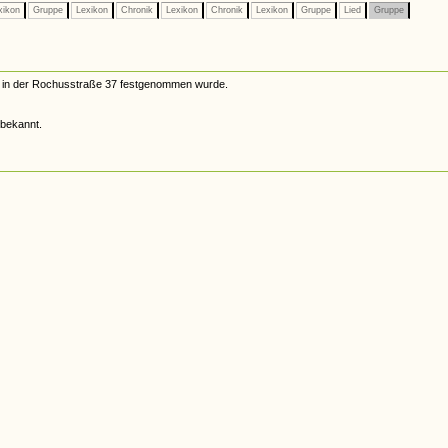
xikon
Gruppe
Lexikon
Chronik
Lexikon
Chronik
Lexikon
Gruppe
Lied
Gruppe
nd in der Rochusstraße 37 festgenommen wurde.
 bekannt.