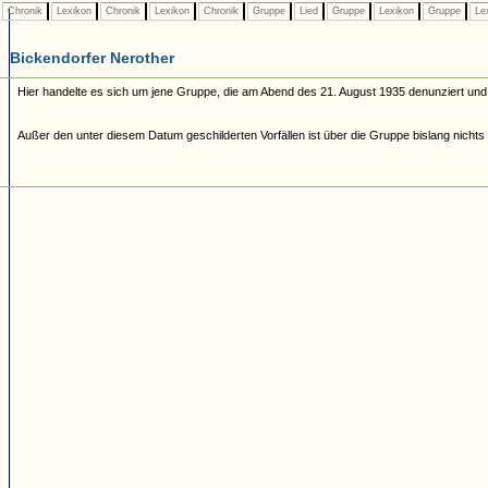
Chronik
Lexikon
Chronik
Lexikon
Chronik
Gruppe
Lied
Gruppe
Lexikon
Gruppe
Le
Bickendorfer Nerother
Hier handelte es sich um jene Gruppe, die am Abend des 21. August 1935 denunziert u
Außer den unter diesem Datum geschilderten Vorfällen ist über die Gruppe bislang nichts