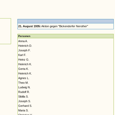
21. August 1935:
Aktion gegen "Bickendorfer Nerother"
Personen
Anna A.
Heinrich D.
Joseph F.
Karl F.
Heinz G.
Heinrich K.
Gerta K.
Heinrich K.
Agnes L.
Theo M.
Ludwig N.
Rudolf R.
Sibilla S.
Joseph S.
Gerhard S.
Maria S.