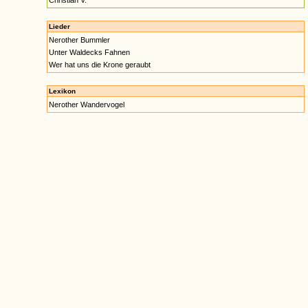
Christian V.
Lieder
Nerother Bummler
Unter Waldecks Fahnen
Wer hat uns die Krone geraubt
Lexikon
Nerother Wandervogel