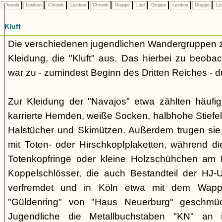
Chronik
Lexikon
Chronik
Lexikon
Chronik
Gruppe
Lied
Gruppe
Lexikon
Gruppe
Le
Kluft
Die verschiedenen jugendlichen Wandergruppen ze
Kleidung, die "Kluft" aus. Das hierbei zu beo
war zu - zumindest Beginn des Dritten Reiches - du
Zur Kleidung der "Navajos" etwa zählten häufi
karrierte Hemden, weiße Socken, halbhohe Stiefel
Halstücher und Skimützen. Außerdem trugen sie 
mit Toten- oder Hirschkopfplaketten, während die
Totenkopfringe oder kleine Holzschühchen am 
Koppelschlösser, die auch Bestandteil der HJ-
verfremdet und in Köln etwa mit dem Wappe
"Güldenring" von "Haus Neuerburg" geschmück
Jugendliche die Metallbuchstaben "KN" an 