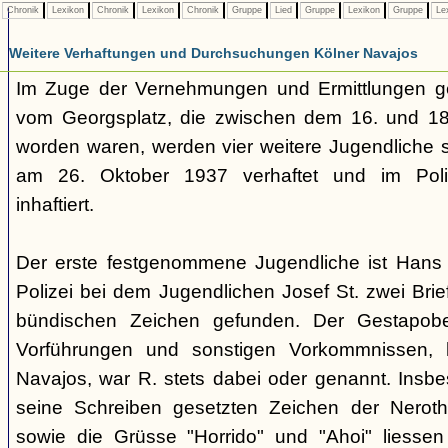
Chronik
Lexikon
Chronik
Lexikon
Chronik
Gruppe
Lied
Gruppe
Lexikon
Gruppe
Le
Weitere Verhaftungen und Durchsuchungen Kölner Navajos
Im Zuge der Vernehmungen und Ermittlungen g
vom Georgsplatz, die zwischen dem 16. und 18.
worden waren, werden vier weitere Jugendliche s
am 26. Oktober 1937 verhaftet und im Polize
inhaftiert.
Der erste festgenommene Jugendliche ist Hans 
Polizei bei dem Jugendlichen Josef St. zwei Brie
bündischen Zeichen gefunden. Der Gestapobe
Vorführungen und sonstigen Vorkommnissen, h
Navajos, war R. stets dabei oder genannt. Insbe
seine Schreiben gesetzten Zeichen der Nerothe
sowie die Grüsse "Horrido" und "Ahoi" liessen