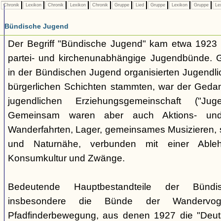
Chronik
Lexikon
Chronik
Lexikon
Chronik
Gruppe
Lied
Gruppe
Lexikon
Gruppe
Le
Bündische Jugend
Der Begriff "Bündische Jugend" kam etwa 1923 a
partei- und kirchenunabhängige Jugendbünde.
in der Bündischen Jugend organisierten Jugendli
bürgerlichen Schichten stammten, war der Geda
jugendlichen Erziehungsgemeinschaft ("Jug
Gemeinsam waren aber auch Aktions- und
Wanderfahrten, Lager, gemeinsames Musizieren, s
und Naturnähe, verbunden mit einer Ableh
Konsumkultur und Zwänge.
Bedeutende Hauptbestandteile der Bünd
insbesondere die Bünde der Wandervo
Pfadfinderbewegung, aus denen 1927 die "Deuts