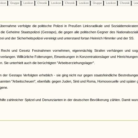
xikon
Gruppe
Lexikon
Chronik
Lexikon
Chronik
Lexikon
Gruppe
Lexikon
Chronik
Lex
tübernahme verfolgte die politische Polizei in Preußen Linksradikale und Sozialdemokrate
33 die Geheime Staatspolizei (Gestapo), die gegen alle politischen Gegner des Nationalsozia
zei und der Sicherheitspolizei vereinigt und unterstand fortan Heinrich Himmler und der SS.
 Recht und Gesetz Festnahmen vornehmen, eigenmächtig Strafen verhängen und sog
verlangen. Willkürliche Folterungen, Einweisungen in Konzentrationslager und Hinrichtunge
 Sie unterhielt auch die berüchtigten "Arbeitserziehungslager".
der Gestapo Verfolgten erheblich - sie ging nicht nur gegen staatsfeindliche Bestrebunge
nannten "Arbeitscheuen", ebenfalls gegen Juden, Sinti und Roma, Homosexuelle und später
gene.
hilfe zahlreicher Spitzel und Denunzianten in der deutschen Bevölkerung zählen. Damit wur