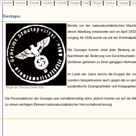
Chronik
Lexikon
Chronik
Lexikon
Chronik
Gruppe
Lied
Gruppe
Lexikon
Gruppe
Le
Gestapo
Bereits vor der nationalsozialistischen Mach
dieser Abteilung entwickelte sich im April 19
vorging. Ab 1936 wurde sie mit der Kriminalpoli
Die Gestapo konnte ohne jede Bindung an
Nachhinein die Änderung von Gerichtsurteilen 
Verfahren gehörten zu ihren gängigen Methoden.
Im Laufe der Jahre wuchs die Gruppe der von 
sondern beispielsweise auch gegen die so ge
ausländische Zwangsarbeiter und Kriegsgefan
Siegel der Gestapo-Stelle Köln
Die Personaldecke der Gestapo war verhältnismäßig dünn, jedoch konnte sie auf die Mit
zu einem wichtigen Element nationalsozialistischer Herrschaftssicherung.