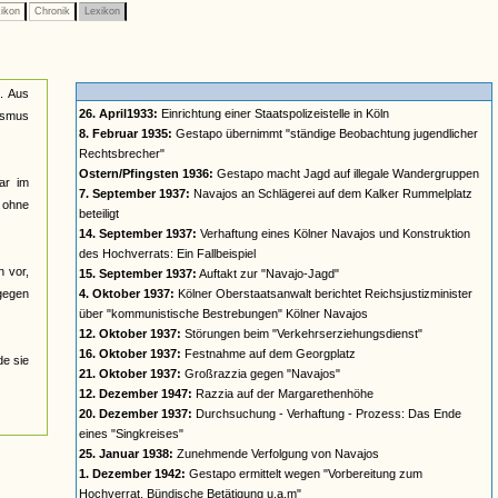
ikon
Chronik
Lexikon
n. Aus
26. April1933:
Einrichtung einer Staatspolizeistelle in Köln
lismus
8. Februar 1935:
Gestapo übernimmt "ständige Beobachtung jugendlicher
Rechtsbrecher"
Ostern/Pfingsten 1936:
Gestapo macht Jagd auf illegale Wandergruppen
ar im
7. September 1937:
Navajos an Schlägerei auf dem Kalker Rummelplatz
n ohne
beteiligt
14. September 1937:
Verhaftung eines Kölner Navajos und Konstruktion
des Hochverrats: Ein Fallbeispiel
n vor,
15. September 1937:
Auftakt zur "Navajo-Jagd"
 gegen
4. Oktober 1937:
Kölner Oberstaatsanwalt berichtet Reichsjustizminister
über "kommunistische Bestrebungen" Kölner Navajos
12. Oktober 1937:
Störungen beim "Verkehrserziehungsdienst"
16. Oktober 1937:
Festnahme auf dem Georgplatz
de sie
21. Oktober 1937:
Großrazzia gegen "Navajos"
12. Dezember 1947:
Razzia auf der Margarethenhöhe
20. Dezember 1937:
Durchsuchung - Verhaftung - Prozess: Das Ende
eines "Singkreises"
25. Januar 1938:
Zunehmende Verfolgung von Navajos
1. Dezember 1942:
Gestapo ermittelt wegen "Vorbereitung zum
Hochverrat, Bündische Betätigung u.a.m"