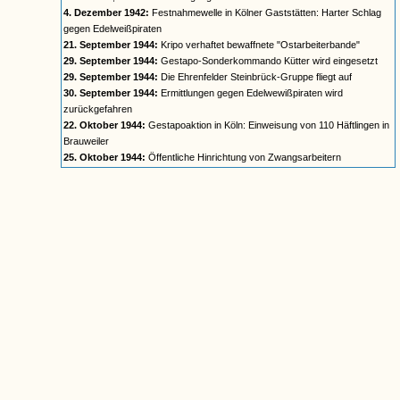
4. Dezember 1942:
Festnahmewelle in Kölner Gaststätten: Harter Schlag
gegen Edelweißpiraten
21. September 1944:
Kripo verhaftet bewaffnete "Ostarbeiterbande"
29. September 1944:
Gestapo-Sonderkommando Kütter wird eingesetzt
29. September 1944:
Die Ehrenfelder Steinbrück-Gruppe fliegt auf
30. September 1944:
Ermittlungen gegen Edelwewißpiraten wird
zurückgefahren
22. Oktober 1944:
Gestapoaktion in Köln: Einweisung von 110 Häftlingen in
Brauweiler
25. Oktober 1944:
Öffentliche Hinrichtung von Zwangsarbeitern