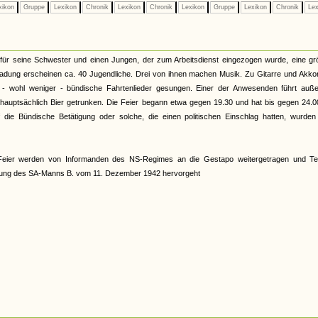
xikon
Gruppe
Lexikon
Chronik
Lexikon
Chronik
Lexikon
Gruppe
Lexikon
Chronik
Lex
t für seine Schwester und einen Jungen, der zum Arbeitsdienst eingezogen wurde, eine g
inladung erscheinen ca. 40 Jugendliche. Drei von ihnen machen Musik. Zu Gitarre und Akk
d - wohl weniger - bündische Fahrtenlieder gesungen. Einer der Anwesenden führt auß
hauptsächlich Bier getrunken. Die Feier begann etwa gegen 19.30 und hat bis gegen 24.0
die Bündische Betätigung oder solche, die einen politischen Einschlag hatten, wurden 
Feier werden von Informanden des NS-Regimes an die Gestapo weitergetragen und Tei
mung des SA-Manns B. vom 11. Dezember 1942 hervorgeht