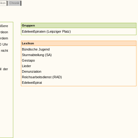
ikon
Chronik
Gruppen
rößere
Edelweißpiraten (Leipziger Platz)
ordeon
erdem
Lexikon
0 Uhr
Bündische Jugend
nicht
Sturmabteilung (SA)
Gestapo
Lieder
l der
Denunziation
Reichsarbeitsdienst (RAD)
Edelweißpirat