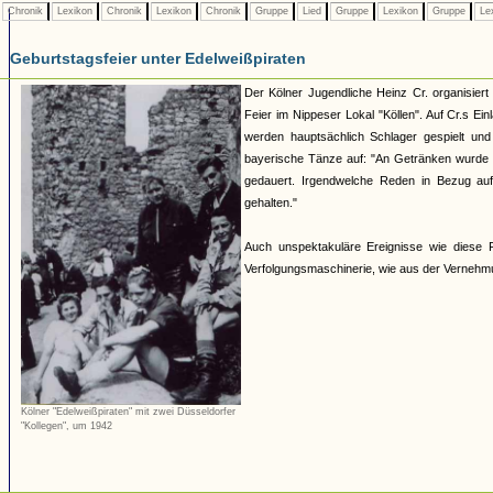
Chronik
Lexikon
Chronik
Lexikon
Chronik
Gruppe
Lied
Gruppe
Lexikon
Gruppe
Le
Geburtstagsfeier unter Edelweißpiraten
Der Kölner Jugendliche Heinz Cr. organisier
Feier im Nippeser Lokal "Köllen". Auf Cr.s E
werden hauptsächlich Schlager gespielt un
bayerische Tänze auf: "An Getränken wurde 
gedauert. Irgendwelche Reden in Bezug auf 
gehalten."
Auch unspektakuläre Ereignisse wie diese 
Verfolgungsmaschinerie, wie aus der Verneh
Kölner "Edelweißpiraten" mit zwei Düsseldorfer
"Kollegen", um 1942