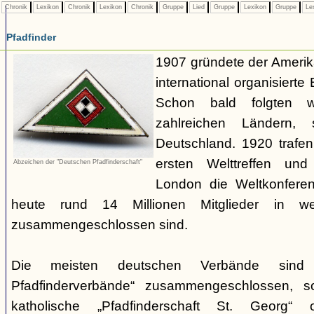
Chronik
Lexikon
Chronik
Lexikon
Chronik
Gruppe
Lied
Gruppe
Lexikon
Gruppe
Le
Pfadfinder
1907 gründete der Amerik
international organisiert
Schon bald folgten w
zahlreichen Ländern
Deutschland. 1920 trafen
ersten Welttreffen un
Abzeichen der "Deutschen Pfadfinderschaft"
London die Weltkonferen
heute rund 14 Millionen Mitglieder in w
zusammengeschlossen sind.
Die meisten deutschen Verbände sind
Pfadfinderverbände“ zusammengeschlossen, 
katholische „Pfadfinderschaft St. Georg