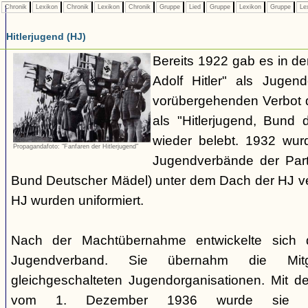
Chronik
Lexikon
Chronik
Lexikon
Chronik
Gruppe
Lied
Gruppe
Lexikon
Gruppe
Le
Hitlerjugend (HJ)
Bereits 1922 gab es in 
Adolf Hitler" als Jugen
vorübergehenden Verbot d
als "Hitlerjugend, Bund 
wieder belebt. 1932 wurd
Propagandafoto: "Fanfaren der Hitlerjugend"
Jugendverbände der Part
Bund Deutscher Mädel) unter dem Dach der HJ vere
HJ wurden uniformiert.
Nach der Machtübernahme entwickelte sich 
Jugendverband. Sie übernahm die Mitgl
gleichgeschalteten Jugendorganisationen. Mit 
vom 1. Dezember 1936 wurde sie zu