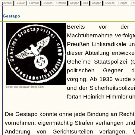
Chronik
Lexikon
Chronik
Lexikon
Chronik
Gruppe
Lied
Gruppe
Lexikon
Gruppe
Le
Gestapo
Bereits vor der nat
Machtübernahme verfolgte 
Preußen Linksradikale u
dieser Abteilung entwicke
Geheime Staatspolizei (
politischen Gegner de
vorging. Ab 1936 wurde si
und der Sicherheitspolize
Siegel der Gestapo-Stelle Köln
fortan Heinrich Himmler u
Die Gestapo konnte ohne jede Bindung an Rech
vornehmen, eigenmächtig Strafen verhängen und
Änderung von Gerichtsurteilen verlangen. Wi