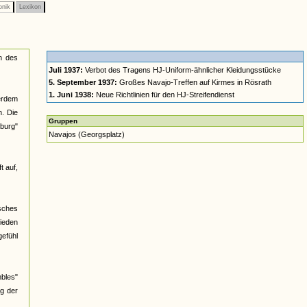
onik
Lexikon
n des
Juli 1937:
Verbot des Tragens HJ-Uniform-ähnlicher Kleidungsstücke
5. September 1937:
Großes Navajo-Treffen auf Kirmes in Rösrath
1. Juni 1938:
Neue Richtlinien für den HJ-Streifendienst
ßerdem
n. Die
Gruppen
burg"
Navajos (Georgsplatz)
t auf,
isches
hieden
efühl
mbles"
ug der