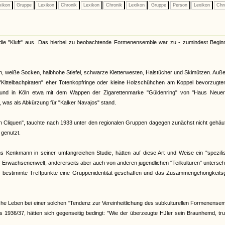
xikon
Gruppe
Lexikon
Chronik
Lexikon
Chronik
Lexikon
Gruppe
Person
Lexikon
Chr
 die "Kluft" aus. Das hierbei zu beobachtende Formenensemble war zu - zumindest Begin
n, weiße Socken, halbhohe Stiefel, schwarze Kletterwesten, Halstücher und Skimützen. Au
 "Kittelbachpiraten" eher Totenkopfringe oder kleine Holzschühchen am Koppel bevorzugte
t und in Köln etwa mit dem Wappen der Zigarettenmarke "Güldenring" von "Haus Neuer
 was als Abkürzung für "Kalker Navajos" stand.
 Cliquen", tauchte nach 1933 unter den regionalen Gruppen dagegen zunächst nicht gehäuf
 genutzt.
ns Kenkmann in seiner umfangreichen Studie, hätten auf diese Art und Weise ein "spezif
er Erwachsenenwelt, andererseits aber auch von anderen jugendlichen "Teilkulturen" untersc
bestimmte Treffpunkte eine Gruppenidentität geschaffen und das Zusammengehörigkeitsg
iche Leben bei einer solchen "Tendenz zur Vereinheitlichung des subkulturellen Formenense
 1936/37, hätten sich gegenseitig bedingt: "Wie der überzeugte HJler sein Braunhemd, tr