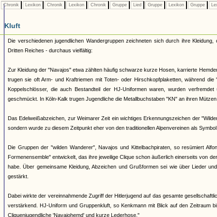
Chronik
Lexikon
Chronik
Lexikon
Chronik
Gruppe
Lied
Gruppe
Lexikon
Gruppe
Le
Kluft
Die verschiedenen jugendlichen Wandergruppen zeichneten sich durch ihre Kleidung,
Dritten Reiches - durchaus vielfältig:
Zur Kleidung der "Navajos" etwa zählten häufig schwarze kurze Hosen, karrierte Hemde
trugen sie oft Arm- und Kraftriemen mit Toten- oder Hirschkopfplaketten, während die
Koppelschlösser, die auch Bestandteil der HJ-Uniformen waren, wurden verfremde
geschmückt. In Köln-Kalk trugen Jugendliche die Metallbuchstaben "KN" an ihren Mützen,
Das Edelweißabzeichen, zur Weimarer Zeit ein wichtiges Erkennungszeichen der "Wilden
sondern wurde zu diesem Zeitpunkt eher von den traditionellen Alpenvereinen als Symbol
Die Gruppen der "wilden Wanderer", Navajos und Kittelbachpiraten, so resümiert Alfo
Formenensemble" entwickelt, das ihre jeweilige Clique schon äußerlich einerseits von d
habe. Über gemeinsame Kleidung, Abzeichen und Grußformen sei wie über Lieder und 
gestärkt.
Dabei wirkte der vereinnahmende Zugriff der Hitlerjugend auf das gesamte gesellschaftl
verstärkend. HJ-Uniform und Gruppenkluft, so Kenkmann mit Blick auf den Zeitraum bis
Cliquenjugendliche 'Navajohemd' und kurze Lederhose."