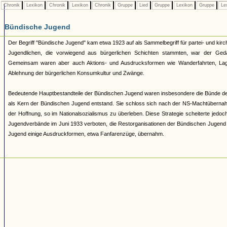
Chronik
Lexikon
Chronik
Lexikon
Chronik
Gruppe
Lied
Gruppe
Lexikon
Gruppe
Le
Bündische Jugend
Der Begriff "Bündische Jugend" kam etwa 1923 auf als Sammelbegriff für partei- und 
Jugendlichen, die vorwiegend aus bürgerlichen Schichten stammten, war der Geda
Gemeinsam waren aber auch Aktions- und Ausdrucksformen wie Wanderfahrten, Lage
Ablehnung der bürgerlichen Konsumkultur und Zwänge.
Bedeutende Hauptbestandteile der Bündischen Jugend waren insbesondere die Bünde d
als Kern der Bündischen Jugend entstand. Sie schloss sich nach der NS-Machtüberna
der Hoffnung, so im Nationalsozialismus zu überleben. Diese Strategie scheiterte jed
Jugendverbände im Juni 1933 verboten, die Restorganisationen der Bündischen Jugend 193
Jugend einige Ausdruckformen, etwa Fanfarenzüge, übernahm.