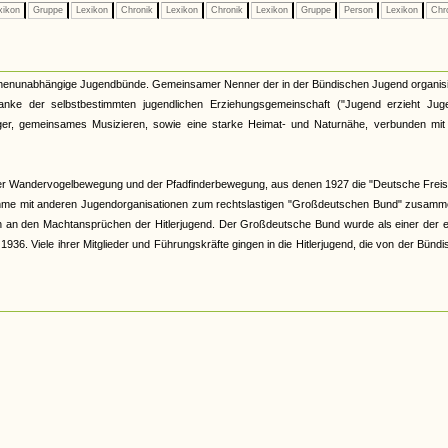
xikon
Gruppe
Lexikon
Chronik
Lexikon
Chronik
Lexikon
Gruppe
Person
Lexikon
Chr
kirchenunabhängige Jugendbünde. Gemeinsamer Nenner der in der Bündischen Jugend organis
nke der selbstbestimmten jugendlichen Erziehungsgemeinschaft ("Jugend erzieht Juge
r, gemeinsames Musizieren, sowie eine starke Heimat- und Naturnähe, verbunden mit 
er Wandervogelbewegung und der Pfadfinderbewegung, aus denen 1927 die "Deutsche Freis
hme mit anderen Jugendorganisationen zum rechtslastigen "Großdeutschen Bund" zusamme
och an den Machtansprüchen der Hitlerjugend. Der Großdeutsche Bund wurde als einer der 
6. Viele ihrer Mitglieder und Führungskräfte gingen in die Hitlerjugend, die von der Bünd