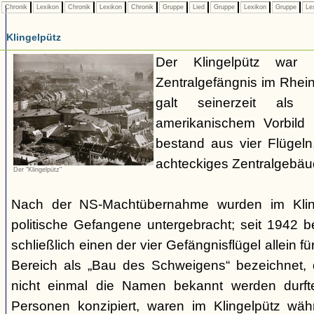
Chronik
Lexikon
Chronik
Lexikon
Chronik
Gruppe
Lied
Gruppe
Lexikon
Gruppe
Le
Klingelpütz
Der Klingelpütz war 
Zentralgefängnis im Rhei
galt seinerzeit als
amerikanischem Vorbild
bestand aus vier Flügeln
achteckiges Zentralgebäud
Der "Klingelpütz"
Nach der NS-Machtübernahme wurden im Kling
politische Gefangene untergebracht; seit 1942 
schließlich einen der vier Gefängnisflügel allein fü
Bereich als „Bau des Schweigens“ bezeichnet
nicht einmal die Namen bekannt werden durfte
Personen konzipiert, waren im Klingelpütz wäh