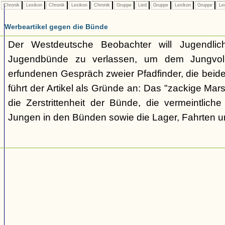
Chronik
Lexikon
Chronik
Lexikon
Chronik
Gruppe
Lied
Gruppe
Lexikon
Gruppe
Le
Werbeartikel gegen die Bünde
Der Westdeutsche Beobachter will Jugendli
Jugendbünde zu verlassen, um dem Jungvolk
erfundenen Gespräch zweier Pfadfinder, die beid
führt der Artikel als Gründe an: Das "zackige Mars
die Zerstrittenheit der Bünde, die vermeintlich
Jungen in den Bünden sowie die Lager, Fahrten 