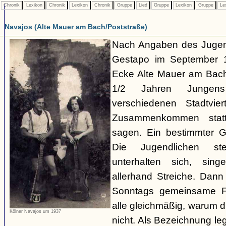
Chronik
Lexikon
Chronik
Lexikon
Chronik
Gruppe
Lied
Gruppe
Lexikon
Gruppe
Le
Navajos (Alte Mauer am Bach/Poststraße)
Nach Angaben des Jugend
Gestapo im September 1
Ecke Alte Mauer am Bach/
1/2 Jahren Junge
verschiedenen Stadtvier
Zusammenkommen statt
sagen. Ein bestimmter Gru
Die Jugendlichen s
unterhalten sich, sin
allerhand Streiche. Dann
Sonntags gemeinsame Fa
alle gleichmäßig, warum di
Kölner Navajos um 1937
nicht. Als Bezeichnung le