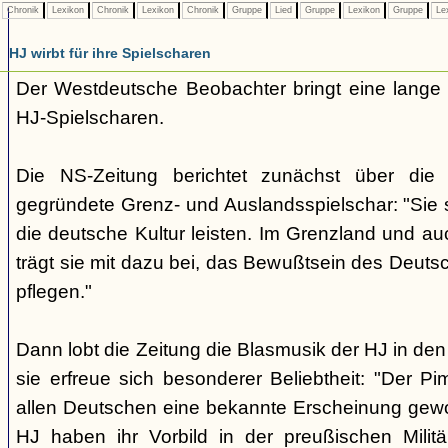
Chronik
Lexikon
Chronik
Lexikon
Chronik
Gruppe
Lied
Gruppe
Lexikon
Gruppe
Le
HJ wirbt für ihre Spielscharen
Der Westdeutsche Beobachter bringt eine lange
HJ-Spielscharen.
Die NS-Zeitung berichtet zunächst über die
gegründete Grenz- und Auslandsspielschar: "Sie so
die deutsche Kultur leisten. Im Grenzland und au
trägt sie mit dazu bei, das Bewußtsein des Deuts
pflegen."
Dann lobt die Zeitung die Blasmusik der HJ in d
sie erfreue sich besonderer Beliebtheit: "Der Pim
allen Deutschen eine bekannte Erscheinung gew
HJ haben ihr Vorbild in der preußischen Milit