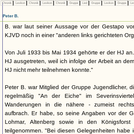
Chronik
Lexikon
Chronik
Lexikon
Chronik
Gruppe
Lied
Gruppe
Lexikon
Gruppe
Le
Peter B.
B. war laut seiner Aussage vor der Gestapo vo
KJVD noch in einer "anderen links gerichteten Org
Von Juli 1933 bis Mai 1934 gehörte er der HJ an.
HJ ausgetreten, weil ich infolge der Arbeit an de
HJ nicht mehr teilnehmen konnte."
Peter B. war Mitglied der Gruppe Jugendlicher, 
regelmäßig "An der Eiche" im Severinsvierte
Wanderungen in die nähere - zumeist recht
aufbrach. Er habe, so seine Angaben vor der G
Lohmar, Altenberg sowie in den Königsforst
teilgenommen. "Bei diesen Gelegenheiten habe i