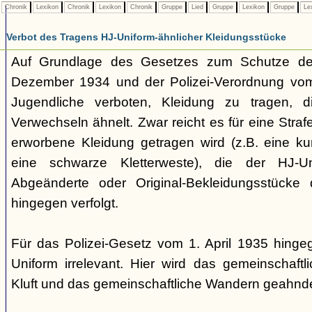
Chronik
Lexikon
Chronik
Lexikon
Chronik
Gruppe
Lied
Gruppe
Lexikon
Gruppe
Le
Verbot des Tragens HJ-Uniform-ähnlicher Kleidungsstücke
Auf Grundlage des Gesetzes zum Schutze der
Dezember 1934 und der Polizei-Verordnung vom 1
Jugendliche verboten, Kleidung zu tragen, 
Verwechseln ähnelt. Zwar reicht es für eine Straf
erworbene Kleidung getragen wird (z.B. eine k
eine schwarze Kletterweste), die der HJ-Un
Abgeänderte oder Original-Bekleidungsstücke
hingegen verfolgt.
Für das Polizei-Gesetz vom 1. April 1935 hingeg
Uniform irrelevant. Hier wird das gemeinschaftl
Kluft und das gemeinschaftliche Wandern geahnde