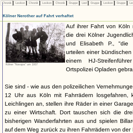
Chronik
Lexikon
Chronik
Lexikon
Chronik
Gruppe
Lied
Gruppe
Lexikon
Gruppe
Le
Kölner Nerother auf Fahrt verhaftet
Auf ihrer Fahrt von Köln
die drei Kölner Jugendli
und Elisabeth P., "die
urteilen einer bündische
einem HJ-Streifenführ
Kölner "Navajos" um 1937
Ortspolizei Opladen gebra
Sie sind - wie aus den polizeilichen Vernehmunge
12 Uhr aus Köln mit Fahrrädern losgefahren,
Leichlingen an, stellen ihre Räder in einer Gara
zu einer Wirtschaft. Dort tauschen sich die dre
bisherigen Wanderfahrten aus und spielen Billar
auf dem Weg zurück zu ihren Fahrrädern von der H