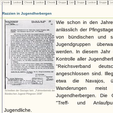
Chronik
Lexikon
Chronik
Lexikon
Chronik
Gruppe
Lied
Gruppe
Lexikon
Gruppe
Le
Razzien in Jugendherbergen
Wie schon in den Jahre
anlässlich der Pfingstt
von bündischen und son
Jugendgruppen überw
werden. In diesem Jahr 
Kontrolle aller Jugendhe
"Reichsverband deuts
angeschlossen sind. Ille
etwa die Navajos, ü
Wanderungen meist 
Schreiben der Gestapo betr. „Fahrtenbetrieb der
Bündischen Jugend Pfingsten 1938“
Jugendherbergen. Die 
"Treff- und Anlaufp
Jugendliche.