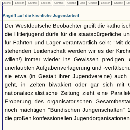
Chronik
Lexikon
Chronik
Lexikon
Chronik
Gruppe
Lied
Gruppe
Lexikon
Gruppe
Le
Angriff auf die kirchliche Jugendarbeit
Der Westdeutsche Beobachter greift die katholisch
die Hitlerjugend dürfe für die staatsbürgerliche un
für Fahrten und Lager verantwortlich sein: "Mit
stehenden Leidenschaft werden wir es der Kirche
willen!) immer wieder ins Gewissen predigen, 
unerlaubten Aufgabenverlagerung und -verfälsch
sie etwa (in Gestalt ihrer Jugendvereine) auch k
geht, in Zelten biwakiert oder gar sich mit G
nationalsozialistische Zeitung zieht eine Paralle
Eroberung des organisatorischen Gesamtbest
noch mächtigen "Bündischen Jungenschaften" 1
die großen konfessionellen Jugendorganisationen