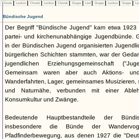
Chronik
Lexikon
Chronik
Lexikon
Chronik
Gruppe
Lied
Gruppe
Lexikon
Gruppe
Le
Bündische Jugend
Der Begriff "Bündische Jugend" kam etwa 1923 a
partei- und kirchenunabhängige Jugendbünde.
in der Bündischen Jugend organisierten Jugendli
bürgerlichen Schichten stammten, war der Geda
jugendlichen Erziehungsgemeinschaft ("Jug
Gemeinsam waren aber auch Aktions- und
Wanderfahrten, Lager, gemeinsames Musizieren, s
und Naturnähe, verbunden mit einer Ableh
Konsumkultur und Zwänge.
Bedeutende Hauptbestandteile der Bünd
insbesondere die Bünde der Wandervo
Pfadfinderbewegung, aus denen 1927 die "Deuts