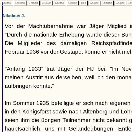
Chronik
Lexikon
Chronik
Lexikon
Chronik
Gruppe
Lied
Gruppe
Lexikon
Gruppe
Le
Nikolaus J.
Vor der Machtübernahme war Jäger Mitglied i
"Durch die nationale Erhebung wurde dieser Bun
Die Mitglieder des damaligen Reichspfadfind
Februar 1936 vor der Gestapo, könne er nicht me
"Anfang 1933" trat Jäger der HJ bei. "Im Nov
meinen Austritt aus derselben, weil ich den monat
aufbringen konnte."
Im Sommer 1935 beteiligte er sich nach eigenen
in den Königsforst sowie nach Altenberg und Loh
seien ihm die übrigen Teilnehmer nicht bekannt
hauptsächlich, uns mit Geländeübungen, Entf