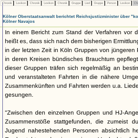
Chronik
Lexikon
Chronik
Lexikon
Chronik
Gruppe
Lied
Gruppe
Person
Lexikon
Ch
Kölner Oberstaatsanwalt berichtet Reichsjustizminister über 
Kölner Navajos
In einem Bericht zum Stand der Verfahren vor 
heißt es, dass sich nach dem bisherigen Ermittlu
in der letzten Zeit in Köln Gruppen von jüngeren 
in deren Kreisen bündisches Brauchtum gepfleg
dieser Gruppen träfen sich regelmäßig an best
und veranstalteten Fahrten in die nähere Umg
Zusammenkünften und Fahrten werden u.a. Liede
gesungen.
"Zwischen den einzelnen Gruppen und HJ-Ange
Zusammenstöße stattgefunden, die zumeist du
Jugend nahestehenden Personen absichtlich her