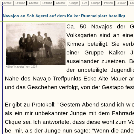
Chronik
Lexikon
Chronik
Lexikon
Chronik
Gruppe
Lied
Gruppe
Person
Lexikon
Ch
Navajos an Schlägerei auf dem Kalker Rummelplatz beteiligt
Ca. 50 Navajos der G
Volksgarten sind an eine
Kirmes beteiligt. Sie ve
einer Gruppe Kalker Ju
auseinander zusetzen. Be
Kölner"Navojos" um 1937
der unbeteiligte Jugendl
Nähe des Navajo-Treffpunkts Ecke Alte Mauer a
und das Geschehen verfolgt, von der Gestapo f
Er gibt zu Protokoll: "Gestern Abend stand ich wi
als ein mir unbekannter Junge mit dem Fahrrad
Clique sei. Ich antwortete, dass diese wohl zum V
bei mir, als der Junge nun sagte: "Wenn die and