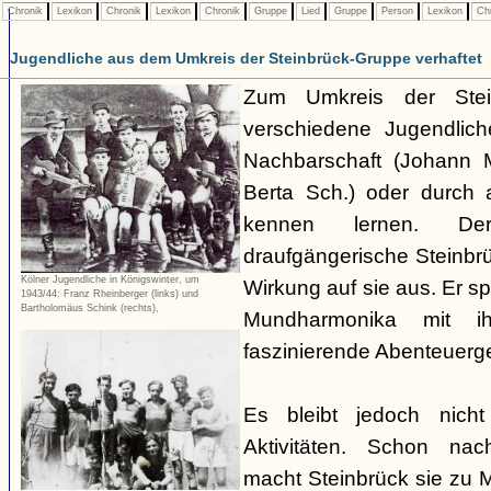
Chronik
Lexikon
Chronik
Lexikon
Chronik
Gruppe
Lied
Gruppe
Person
Lexikon
Ch
Jugendliche aus dem Umkreis der Steinbrück-Gruppe verhaftet
Zum Umkreis der Stei
verschiedene Jugendlich
Nachbarschaft (Johann M
Berta Sch.) oder durc
kennen lernen. Der
draufgängerische Steinbrü
Kölner Jugendliche in Königswinter, um
Wirkung auf sie aus. Er sp
1943/44: Franz Rheinberger (links) und
Bartholomäus Schink (rechts),
Mundharmonika mit i
faszinierende Abenteuerg
Es bleibt jedoch nich
Aktivitäten. Schon nac
macht Steinbrück sie zu M