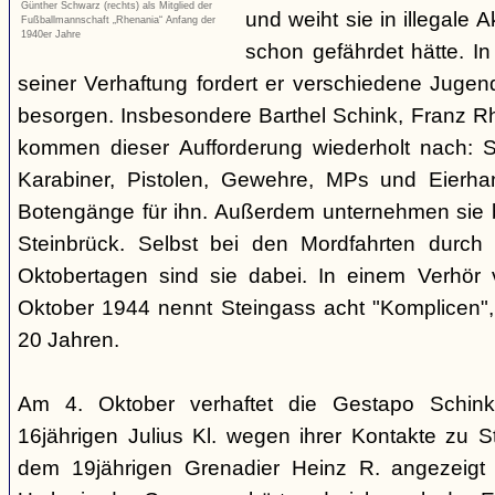
Günther Schwarz (rechts) als Mitglied der
und weiht sie in illegale A
Fußballmannschaft „Rhenania“ Anfang der
1940er Jahre
schon gefährdet hätte. I
seiner Verhaftung fordert er verschiedene Jugen
besorgen. Insbesondere Barthel Schink, Franz Rh
kommen dieser Aufforderung wiederholt nach: Si
Karabiner, Pistolen, Gewehre, MPs und Eierh
Botengänge für ihn. Außerdem unternehmen sie 
Steinbrück. Selbst bei den Mordfahrten durch 
Oktobertagen sind sie dabei. In einem Verhör
Oktober 1944 nennt Steingass acht "Komplicen",
20 Jahren.
Am 4. Oktober verhaftet die Gestapo Schin
16jährigen Julius Kl. wegen ihrer Kontakte zu S
dem 19jährigen Grenadier Heinz R. angezeigt