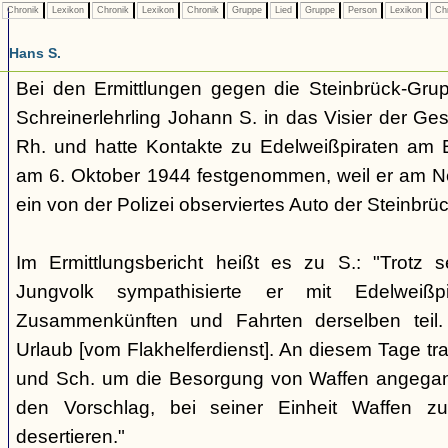
Chronik
Lexikon
Chronik
Lexikon
Chronik
Gruppe
Lied
Gruppe
Person
Lexikon
Ch
Hans S.
Bei den Ermittlungen gegen die Steinbrück-Grup
Schreinerlehrling Johann S. in das Visier der Ge
Rh. und hatte Kontakte zu Edelweißpiraten am E
am 6. Oktober 1944 festgenommen, weil er am Nep
ein von der Polizei observiertes Auto der Steinbrü
Im Ermittlungsbericht heißt es zu S.: "Trotz 
Jungvolk sympathisierte er mit Edelwei
Zusammenkünften und Fahrten derselben teil.
Urlaub [vom Flakhelferdienst]. An diesem Tage tra
und Sch. um die Besorgung von Waffen angega
den Vorschlag, bei seiner Einheit Waffen 
desertieren."