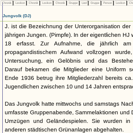
Chronik
Lexikon
Chronik
Lexikon
Chronik
Gruppe
Lied
Gruppe
Person
Lexikon
Ch
Jungvolk (DJ)
J. ist die Bezeichnung der Unterorganisation der 
jährigen Jungen. (Pimpfe). In der eigentlichen HJ
18 erfasst. Zur Aufnahme, die jährlich am
propagandistischem Aufwand vollzogen wurde, 
Untersuchung, ein Gelöbnis und das Bestehen
Darauf bekamen die Mitglieder eine Uniform s
Ende 1936 betrug ihre Mitgliederzahl bereits ca
Jugendlichen zwischen 10 und 14 Jahren entspra
Das Jungvolk hatte mittwochs und samstags Nachm
umfasste Gruppenabende, Sammelaktionen und Dri
Umzügen und Geländespielen. Sie wurden in 
anderen städtischen Grünanlagen abgehalten.