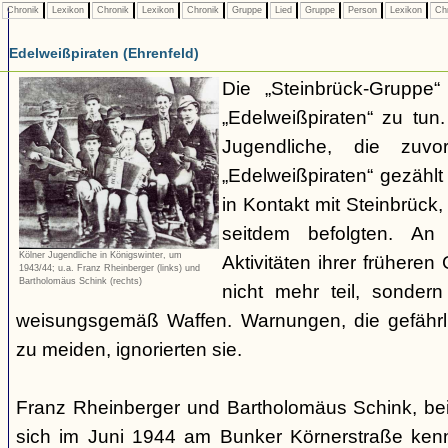
Chronik
Lexikon
Chronik
Lexikon
Chronik
Gruppe
Lied
Gruppe
Person
Lexikon
Ch
Edelweißpiraten (Ehrenfeld)
Die „Steinbrück-Gruppe“
„Edelweißpiraten“ zu tun
Jugendliche, die zuv
„Edelweißpiraten“ gezähl
in Kontakt mit Steinbrüc
seitdem befolgten. An
Kölner Jugendliche in Königswinter, um
Aktivitäten ihrer früher
1943/44; u.a. Franz Rheinberger (links) und
Bartholomäus Schink (rechts)
nicht mehr teil, sondern
weisungsgemäß Waffen. Warnungen, die gefährl
zu meiden, ignorierten sie.
Franz Rheinberger und Bartholomäus Schink, be
sich im Juni 1944 am Bunker Körnerstraße kenn