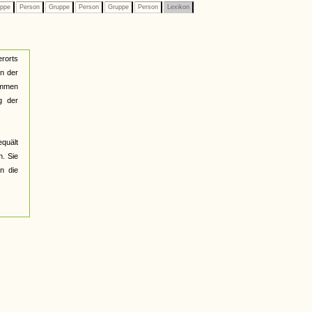
ppe
Person
Gruppe
Person
Gruppe
Person
Lexikon
rorts
en der
ommen
g der
equält
. Sie
in die