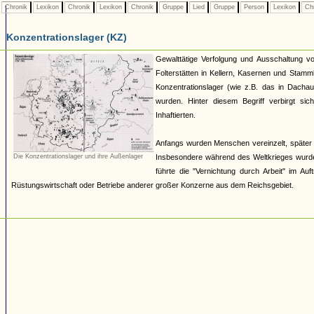
Chronik
Lexikon
Chronik
Lexikon
Chronik
Gruppe
Lied
Gruppe
Person
Lexikon
Ch
Konzentrationslager (KZ)
Gewalttätige Verfolgung und Ausschaltung v
Folterstätten in Kellern, Kasernen und Stam
Konzentrationslager (wie z.B. das in Dacha
wurden. Hinter diesem Begriff verbirgt si
Inhaftierten.
Anfangs wurden Menschen vereinzelt, später 
Die Konzentrationslager und ihre Außenlager
Insbesondere während des Weltkrieges wurde
führte die "Vernichtung durch Arbeit" im Au
Rüstungswirtschaft oder Betriebe anderer großer Konzerne aus dem Reichsgebiet.