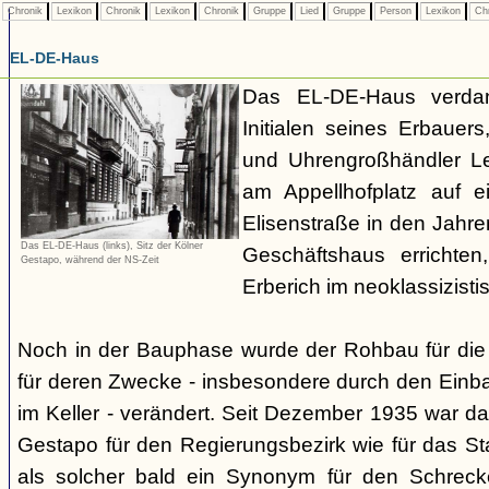
Chronik
Lexikon
Chronik
Lexikon
Chronik
Gruppe
Lied
Gruppe
Person
Lexikon
Ch
EL-DE-Haus
Das EL-DE-Haus verda
Initialen seines Erbauer
und Uhrengroßhändler L
am Appellhofplatz auf 
Elisenstraße in den Jahr
Das EL-DE-Haus (links), Sitz der Kölner
Geschäftshaus errichten
Gestapo, während der NS-Zeit
Erberich im neoklassizisti
Noch in der Bauphase wurde der Rohbau für die
für deren Zwecke - insbesondere durch den Ein
im Keller - verändert. Seit Dezember 1935 war d
Gestapo für den Regierungsbezirk wie für das St
als solcher bald ein Synonym für den Schrec