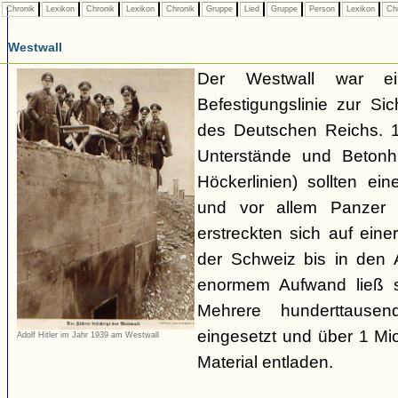
Chronik
Lexikon
Chronik
Lexikon
Chronik
Gruppe
Lied
Gruppe
Person
Lexikon
Ch
Westwall
Der Westwall war ein
Befestigungslinie zur S
des Deutschen Reichs. 1
Unterstände und Betonh
Höckerlinien) sollten ei
und vor allem Panzer 
erstreckten sich auf ei
der Schweiz bis in den
enormem Aufwand ließ si
Mehrere hunderttausen
eingesetzt und über 1 M
Adolf Hitler im Jahr 1939 am Westwall
Material entladen.