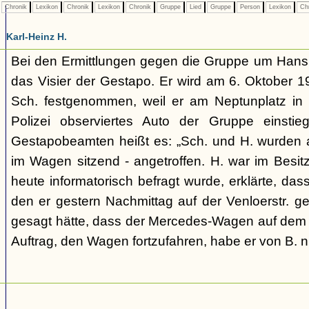
Chronik
Lexikon
Chronik
Lexikon
Chronik
Gruppe
Lied
Gruppe
Person
Lexikon
Ch
Karl-Heinz H.
Bei den Ermittlungen gegen die Gruppe um Hans S
das Visier der Gestapo. Er wird am 6. Oktober
Sch. festgenommen, weil er am Neptunplatz in 
Polizei observiertes Auto der Gruppe einsti
Gestapobeamten heißt es: „Sch. und H. wurden 
im Wagen sitzend - angetroffen. H. war im Besitze
heute informatorisch befragt wurde, erklärte, dass
den er gestern Nachmittag auf der Venloerstr. g
gesagt hätte, dass der Mercedes-Wagen auf dem 
Auftrag, den Wagen fortzufahren, habe er von B. ni