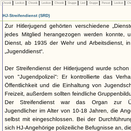
Chronik
Lexikon
Chronik
Lexikon
Chronik
Gruppe
Lied
Gruppe
Person
Lexikon
Ch
HJ-Streifendienst (SRD)
Zur Hitlerjugend gehörten verschiedene „Dienst
jedes Mitglied herangezogen werden konnte, u
Dienst, ab 1935 der Wehr und Arbeitsdienst, in
„Jugenddienst“.
Der Streifendienst der Hitlerjugend wurde schon 
von "Jugendpolizei": Er kontrollierte das Verha
Öffentlichkeit und die Einhaltung von Jugends
Freizeit, außerdem sollten feindliche Gruppenbil
Der Streifendienst war das Organ zur Üb
Jugendlicher im Alter von 10-18 Jahren, die Ang
selbst mit eingeschlossen. Bei der Durchführu
sich HJ-Angehörige polizeiliche Befugnisse an, di