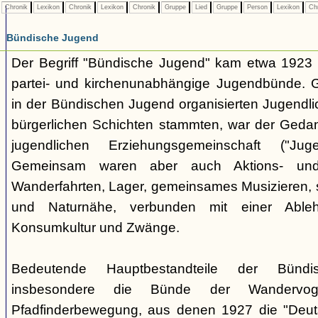
Chronik
Lexikon
Chronik
Lexikon
Chronik
Gruppe
Lied
Gruppe
Person
Lexikon
Ch
Bündische Jugend
Der Begriff "Bündische Jugend" kam etwa 1923 a
partei- und kirchenunabhängige Jugendbünde.
in der Bündischen Jugend organisierten Jugendli
bürgerlichen Schichten stammten, war der Geda
jugendlichen Erziehungsgemeinschaft ("Jug
Gemeinsam waren aber auch Aktions- und
Wanderfahrten, Lager, gemeinsames Musizieren, s
und Naturnähe, verbunden mit einer Ableh
Konsumkultur und Zwänge.
Bedeutende Hauptbestandteile der Bünd
insbesondere die Bünde der Wandervo
Pfadfinderbewegung, aus denen 1927 die "Deuts