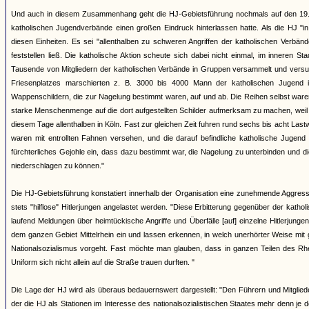
Und auch in diesem Zusammenhang geht die HJ-Gebietsführung nochmals auf den 19. N
katholischen Jugendverbände einen großen Eindruck hinterlassen hatte. Als die HJ "
diesen Einheiten. Es sei "allenthalben zu schweren Angriffen der katholischen Verb
feststellen ließ. Die katholische Aktion scheute sich dabei nicht einmal, im inneren 
Tausende von Mitgliedern der katholischen Verbände in Gruppen versammelt und versu
Friesenplatzes marschierten z. B. 3000 bis 4000 Mann der katholischen Jugend 
Wappenschildern, die zur Nagelung bestimmt waren, auf und ab. Die Reihen selbst ware
starke Menschenmenge auf die dort aufgestellten Schilder aufmerksam zu machen, weil 
diesem Tage allenthalben in Köln. Fast zur gleichen Zeit fuhren rund sechs bis acht Las
waren mit entrollten Fahnen versehen, und die darauf befindliche katholische Jugend t
fürchterliches Gejohle ein, dass dazu bestimmt war, die Nagelung zu unterbinden un
niederschlagen zu können."
Die HJ-Gebietsführung konstatiert innerhalb der Organisation eine zunehmende Aggressi
stets "hilflose" Hitlerjungen angelastet werden. "Diese Erbitterung gegenüber der kath
laufend Meldungen über heimtückische Angriffe und Überfälle [auf] einzelne Hitlerjung
dem ganzen Gebiet Mittelrhein ein und lassen erkennen, in welch unerhörter Weise mi
Nationalsozialismus vorgeht. Fast möchte man glauben, dass in ganzen Teilen des Rhei
Uniform sich nicht allein auf die Straße trauen durften. "
Die Lage der HJ wird als überaus bedauernswert dargestellt: "Den Führern und Mitglied
der die HJ als Stationen im Interesse des nationalsozialistischen Staates mehr denn je