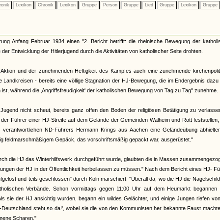
ronik
Lexikon
Chronik
Lexikon
Gruppe
Person
Gruppe
Lied
Gruppe
Lexikon
Gruppe
ng Anfang Februar 1934 einen "2. Bericht betrifft: die rheinische Bewegung der katholi
der Entwicklung der Hitlerjugend durch die Aktivitäten von katholischer Seite drohten.
n Aktion und der zunehmenden Heftigkeit des Kampfes auch eine zunehmende kirchenpolit
 Landkreisen - bereits eine völlige Stagnation der HJ-Bewegung, die im Endergebnis dazu 
ist, während die ‚Angriffsfreudigkeit' der katholischen Bewegung von Tag zu Tag" zunehme.
 Jugend nicht scheut, bereits ganz offen den Boden der religiösen Betätigung zu verlass
 der Führer einer HJ-Streife auf dem Gelände der Gemeinden Walheim und Rott feststellen
s verantwortlichen ND-Führers Hermann Krings aus Aachen eine Geländeübung abhielten
dig feldmarschmäßigem Gepäck, das vorschriftsmäßig gepackt war, ausgerüstet."
durch die HJ das Winterhilfswerk durchgeführt wurde, glaubten die in Massen zusammengez
ungen der HJ in der Öffentlichkeit herbeilassen zu müssen." Nach dem Bericht eines HJ- F
fgelöst und teils geschlossen" durch Köln marschiert. "Überall da, wo die HJ die Nagelschild
katholischen Verbände. Schon vormittags gegen 11:00 Uhr auf dem Heumarkt begannen 
Als sie der HJ ansichtig wurden, begann ein wildes Gelächter, und einige Jungen riefen v
eu-Deutschland steht so da!', wobei sie die von den Kommunisten her bekannte Faust macht
mene Scharen."