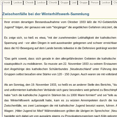
Chronik
Lexikon
Chronik
Lexikon
Chronik
Gruppe
Lied
Gruppe
Person
Lexikon
Ch
Zwischenfälle bei der Winterhilfswerk-Sammlung
Ihrer ersten derartigen Bestandsaufnahme vom Oktober 1933 läßt die HJ-Gebietsführu
Jugend" folgen, der genauso wie sein "Vorgänger" die angeblichen Gefahren skizziert, die 
Es zeige sich, so hieß es etwa, "mit der zunehmenden Lebhaftigkeit der katholische
Spannung und - vor allen Dingen in weit auseinander gelegenen und schwer erreichbare
dass die HJ-Bewegung auf dem Lande bereits teilweise in die Defensive gedrängt worden 
"Das geht soweit, dass sich gerade in den allergefährdesten Gebieten die katholische
staatspolitisch zu mobilisieren. So musste am 22. November 1933 zu seinem Erstaunen
dort Angehörige des katholischen Schülerbundes ‚Neudeutschland' unter Führung de
Gruppen selbst besaßen eine Stärke von 120 - 150 Jungen. Auch waren sie mit vollstän
Als am Sonntag, den 19. November 1933, so heißt es an anderer Stelle des Berichts, "
und uniformierten katholischen Verbände sich ganz besonders weit gehend zu Beschimpf
habe "sich die katholische Jugend in Stärken bis zu 1000 Mann formiert" und sei "teils au
das Winterhilfswerk aufgestellt hatte, kam es zu wüsten Anrempeleien durch die 
Zwischenfälle, wo zwei Lastwagen die mit katholischer Jugend besetzt waren, fuhren. 
Wagen: ‚Hitler-Jugend ist Mist!' Währenddessen grölten die übrigen im Sprechchor: ‚N
handelte sich dabei um von auswärts eigens zu Provokationszwecken nach Köln gekom