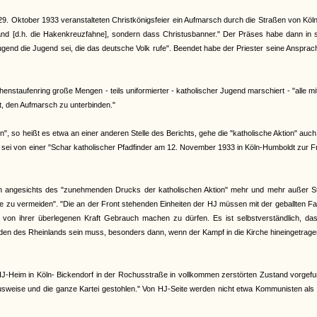
m 29. Oktober 1933 veranstalteten Christkönigsfeier ein Aufmarsch durch die Straßen von Köl
d [d.h. die Hakenkreuzfahne], sondern dass Christusbanner." Der Präses habe dann in s
Jugend die Jugend sei, die das deutsche Volk rufe". Beendet habe der Priester seine Ansprac
staufenring große Mengen - teils uniformierter - katholischer Jugend marschiert - "alle m
t, den Aufmarsch zu unterbinden."
n", so heißt es etwa an einer anderen Stelle des Berichts, gehe die "katholische Aktion" auc
 sei von einer "Schar katholischer Pfadfinder am 12. November 1933 in Köln-Humboldt zur 
ch angesichts des "zunehmenden Drucks der katholischen Aktion" mehr und mehr außer S
 zu vermeiden". "Die an der Front stehenden Einheiten der HJ müssen mit der geballten Fa
 von ihrer überlegenen Kraft Gebrauch machen zu dürfen. Es ist selbstverständlich, das
Frieden des Rheinlands sein muss, besonders dann, wenn der Kampf in die Kirche hineingetrag
s HJ-Heim in Köln- Bickendorf in der Rochusstraße in vollkommen zerstörten Zustand vorgef
sweise und die ganze Kartei gestohlen." Von HJ-Seite werden nicht etwa Kommunisten als 