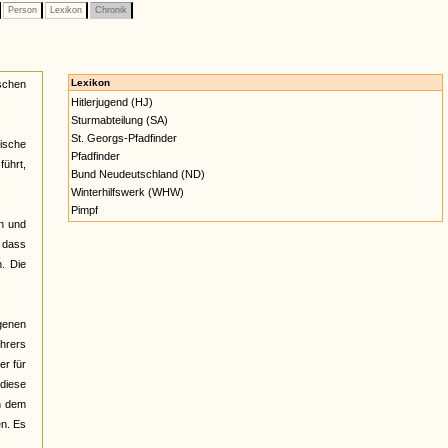
Person
Lexikon
Chronik
Lexikon
schen
Hitlerjugend (HJ)
Sturmabteilung (SA)
St. Georgs-Pfadfinder
ische
Pfadfinder
führt,
Bund Neudeutschland (ND)
Winterhilfswerk (WHW)
Pimpf
en und
, dass
. Die
ogenen
ührers
er für
diese
on dem
en. Es