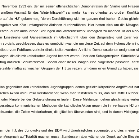
ovember 1933 ein, der mit seiner offensichtlichen Demonstration der Stärke und Präsen
in großem Ausmaß für das Winterhilfswerk" sammelte, kam es offenbar zu großen Konflikte
ände auf die HJ" gekommen, "deren Durchführung sich im ganzen rheinischen Gebiet gleich
Stadtgebiet von Köln umfangreiche Aktionen durchzuführen. Hier hatten sich um die Mittags
chten, durch andauernde Störungen das Winterhilfswerk unmöglich zu machen. In der Näh
in Einzelreihe und Gänsemarsch im Gleichschritt über den Bürgersteig und zwar vo
n so dicht geschlossen, dass es unmöglich war, die um diese Zeit auf dem Hohenzollernrin
diese vom Publikumsverkehr direkt isoliert wurden. Ähnliche Demonstrationen ereigneten s
twagen, die alle mit katholischer Jugend besetzt waren, über den Schlageterplatz. Sämtliche
rug natürlich Schulterreimen. Sobald einer dieser Wagen eine Nagelstelle passierte, setz
d die zahlenmäßig schwachen Gruppen der HJ zu reizen, um dann einen Grund zu haben, sie
on gegenüber den katholischen Jugendgruppen, denen gezielte körperliche Angriffe auf nat
olischen Aktion wird umso verständlicher, wenn man feststellen muss, das seit Mitte Oktobe
en oder Pimpfe bei der Gebietsführung einlaufen. Diese Meldungen gehen gleichmäßig vertei
t geradezu kommunistischen Methoden die katholische Aktion gegen die ihr verhasste HJ u
nlandes die Zeiten wiederkehren, die glücklich überwunden sind, und in denen Hitlerjung
ern der HJ, des Jungvolks und des BDM wird Unerträgliches zugemutet und dies in einer Ze
 den Anspruch auf Totalität machen muss. Stattdessen aber wächst der Druck auf die Einzel