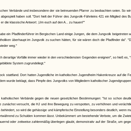
lischen Verbände und insbesondere der sie betreuenden Pfarrer zu beobachten seien. So wi
abgespielt haben soll. "Dort hielt der Führer des Jungvolk-Fähnleins 421 ein Mitglied des 
er die klassische Antwort: ‚Um euch auf den A... zu hauen!'"
habe ein Pfadfinderführer im Bergischen Land einige Jungen, die dem Jungvolk beigetreten 
tholiken überhaupt im Jungvolk zu suchen hätten, für sie wären doch die Pfadfinder da". "
wieder weg."
sich derartige Vorfälle immer wieder in den verschiedensten Gegenden ereignen", so hieß es,
gebildete System zugrundeliegt."
lstock stattfand. Dort hatten Jugendliche im katholischen Jugendheim Hakenkreuze auf die F
erdem wurde beklagt, dass Pimpfe des Jungvolks von Mitgliedern katholischer Jugendgruppe
r katholischen Verbände gegen die neuen gesetzlichen Bestimmungen: "Ist so schon deutli
sie zunächst versucht, die HJ und ihre Bewegung zu verspotten, zu verhöhnen und verächtl
n behindert, so wird die gehässige und kämpferische Einstellung besonders deutlich, wenn m
n fortwährend zu Schulden kommen lässt. Unbekümmert um bestehende Verbote, um die Zwiet
h dauernd oder zeitweise zahlenmäßig überlegen glaubt, demonstrativ auf der Straße, um geg