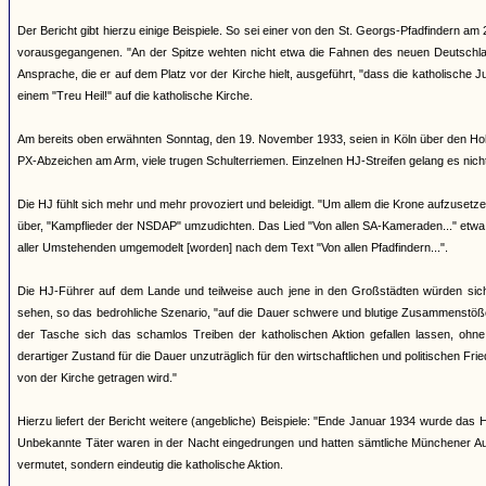
Der Bericht gibt hierzu einige Beispiele. So sei einer von den St. Georgs-Pfadfindern a
vorausgegangenen. "An der Spitze wehten nicht etwa die Fahnen des neuen Deutschlan
Ansprache, die er auf dem Platz vor der Kirche hielt, ausgeführt, "dass die katholische 
einem "Treu Heil!" auf die katholische Kirche.
Am bereits oben erwähnten Sonntag, den 19. November 1933, seien in Köln über den Hohen
PX-Abzeichen am Arm, viele trugen Schulterriemen. Einzelnen HJ-Streifen gelang es nich
Die HJ fühlt sich mehr und mehr provoziert und beleidigt. "Um allem die Krone aufzusetze
über, "Kampflieder der NSDAP" umzudichten. Das Lied "Von allen SA-Kameraden..." etwa
aller Umstehenden umgemodelt [worden] nach dem Text "Von allen Pfadfindern...".
Die HJ-Führer auf dem Lande und teilweise auch jene in den Großstädten würden si
sehen, so das bedrohliche Szenario, "auf die Dauer schwere und blutige Zusammenstöße
der Tasche sich das schamlos Treiben der katholischen Aktion gefallen lassen, ohne
derartiger Zustand für die Dauer unzuträglich für den wirtschaftlichen und politischen 
von der Kirche getragen wird."
Hierzu liefert der Bericht weitere (angebliche) Beispiele: "Ende Januar 1934 wurde da
Unbekannte Täter waren in der Nacht eingedrungen und hatten sämtliche Münchener Au
vermutet, sondern eindeutig die katholische Aktion.