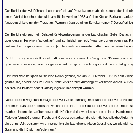
Der Bericht der HJ-Führung hebt mehrfach auf Provokationen ab, die seitens der katho
einem Vorfall berichtet, der sich am 19. November 1933 auf dem Kölner Barbarossaplatz 
Neudeutschland mit der Frage an: ‚Warum trägst du einen Schulterriemen?' Darauf erhielt 
Der Bericht gibt auch ein Beispiel für Abwerbeversuche der katholischen Seite. Danach 
über dessen Funktion "aufgeklärt" und schließlich gefragt, "was die Jungen denn als Ka
blieben drei Jungen, die sich schon [im Jungvolk] angemeldet hatten, am nächsten Tage 
Die HJ-Leitung unterstellt bei allen Aktionen ein organisiertes Vorgehen. "Daraus, dass 
geschlossen werden, dass der ganzen hinterlistigen Zersetzungsarbeit ein sorgfältig aus
Hierunter wird beispielsweise eine Aktion gezählt, die am 25. Oktober 1933 in Köln-Zol
gemalt, die, so heißt es im Bericht, "mit Stricken zum Aufhängen" versehen waren. Auß
als "braune Idioten" oder "Scheißjungvolk" beschimpft würden.
Neben diesen Angriffen beklagte die HJ-Gebietsführung insbesondere die Verstöße de
erkennen, dass die katholische Aktion durch ihre Führer gegen die HJ arbeitet, indem 
machen, indem sie darüber hinaus die HJ überall da, wo sie es kann, in ihren Handlunge
Fülle der Verstöße gegen Recht und Gesetz betrachtet, die sich die katholische Aktio
die so ins Volk getragen wird, marschiert die katholische Aktion überall da, wo sie sic
Staat und die HJ sich aufzulehnen."