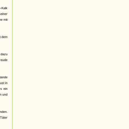
n-Kalk
einer
he mit
it dem
h dazu
Freude
tande
ust in
s ein
en und
unden.
Täter