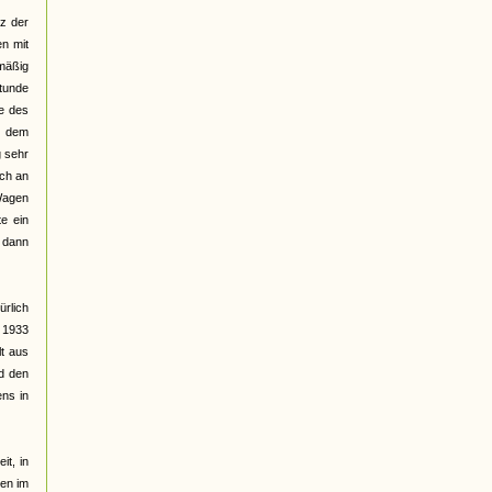
z der
n mit
mäßig
stunde
e des
r dem
g sehr
ich an
 Wagen
te ein
 dann
ürlich
r 1933
lt aus
nd den
ens in
it, in
nen im