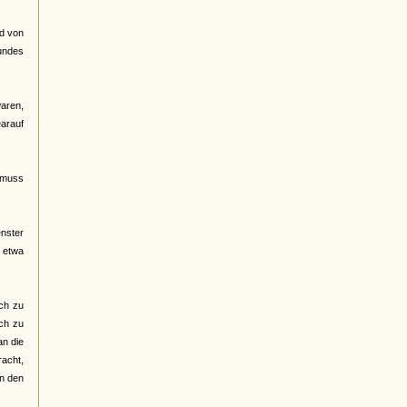
rd von
Bundes
waren,
Darauf
 "muss
enster
n etwa
ch zu
ich zu
an die
racht,
en den